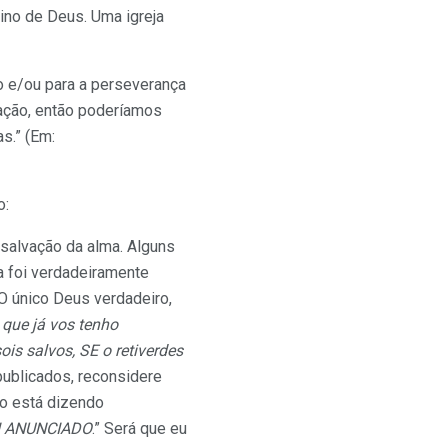
eino de Deus. Uma igreja
 e/ou para a perseverança
ação, então poderíamos
s.” (Em:
o:
salvação da alma. Alguns
a foi verdadeiramente
 O único Deus verdadeiro,
 que já vos tenho
s salvos, SE o retiverdes
 publicados, reconsidere
lo está dizendo
I ANUNCIADO
.” Será que eu