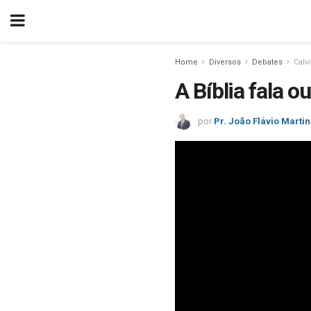
Home
Diversos
Debates
Calv
A Bíblia fala 
por
Pr. João Flávio Marti