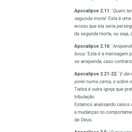
Apocalipse 2.11:
‘
Quem tem 
segunda morte
.’ Esta é um
avisou que ela seria perseg
da segunda morte, ou seja, o
Apocalipse 2.16:
‘
Arrepende
boca.’
Esta é a mensagem par
se arrependa, caso contrário
Apocalipse 2.21-22:
‘
E dei
porei numa cama, e sobre os
Tiatira é outra igreja que p
tribulação.
Estamos analisando casos d
a mudanças no comportament
de Deus.