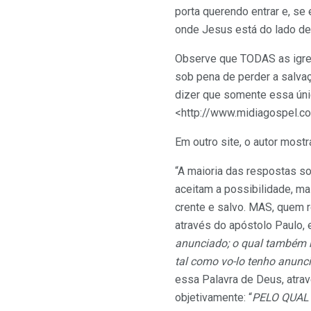
porta querendo entrar e, se 
onde Jesus está do lado de 
Observe que TODAS as igre
sob pena de perder a salva
dizer que somente essa únic
<http://www.midiagospel.c
Em outro site, o autor most
“A maioria das respostas s
aceitam a possibilidade, ma
crente e salvo. MAS, quem r
através do apóstolo Paulo, e
anunciado; o qual também r
tal como vo-lo tenho anunc
essa Palavra de Deus, atra
objetivamente: “
PELO QUAL