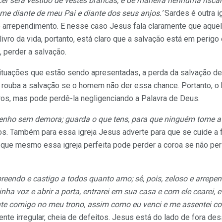
er será vestido de vestes brancas, e de maneira nenhuma riscar
ome diante de meu Pai e diante dos seus anjos.’
Sardes é outra i
 arrependimento. E nesse caso Jesus fala claramente que aquel
ivro da vida, portanto, está claro que a salvação está em perigo
 perder a salvação.
ituações que estão sendo apresentadas, a perda da salvação d
rouba a salvação se o homem não der essa chance. Portanto, 
ros, mas pode perdê-la negligenciando a Palavra de Deus.
venho sem demora; guarda o que tens, para que ninguém tome a
tos. Também para essa igreja Jesus adverte para que se cuide a
ca que mesmo essa igreja perfeita pode perder a coroa se não p
reendo e castigo a todos quanto amo; sê, pois, zeloso e arrepend
nha voz e abrir a porta, entrarei em sua casa e com ele cearei, e
nte comigo no meu trono, assim como eu venci e me assentei co
ente irregular, cheia de defeitos. Jesus está do lado de fora des