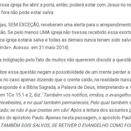
essa igreja lhe abrir a porta, então, poderá estar com Jesus no r
fora não pode estar salva.
jas, SEM EXCEÇÃO, receberam uma alerta para o arrependimento
ção. Se pelo menos UMA igreja não tivesse recebido essa exort
a igreja estaria salva e todas as demais nunca teriam sido salva
om.br>. Acesso em 31 maio 2014)
ra indignação pelo fato de muitos não quererem discutir a questã
obre essa questão negam a possibilidade de um crente perder a 
s no caso apenas dizendo que o crente caído, na realidade nunc
esponde é a Bíblia Sagrada, a Palavra de Deus, interpretando-a.
m 1Co 15.1 e 2, diz: ‘
Também vos notifico, irmãos, o evangelho
ecebestes, e no qual também permaneceis; Pelo qual também soi
iado; se não é que crestes em vão
.’ Após a leitura dos assuntos
vés do apóstolo Paulo. Apenas nesta passagem, o apóstolo Pau
 TAMBÉM SOIS SALVOS, SE RETIVER O EVANGELHO COMO FO