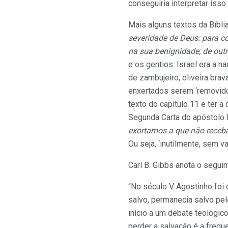
conseguiria interpretar is
Mais alguns textos da Bíbli
severidade de Deus: para c
na sua benignidade; de out
e os gentios. Israel era a n
de zambujeiro, oliveira bra
enxertados serem ‘removido
texto do capítulo 11 e ter 
Segunda Carta do apóstolo Pa
exortamos a que não receb
Ou seja, ‘inutilmente, sem v
Carl B. Gibbs anota o segui
“No século V Agostinho foi 
salvo, permanecia salvo pel
início a um debate teológi
perder a salvação é a frequ