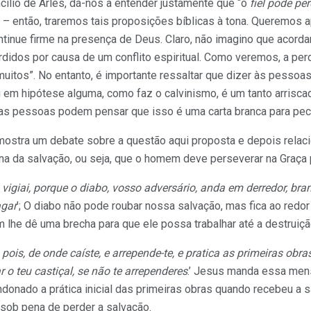
cílio de Arles, dá-nos a entender justamente que “o
fiel pode pe
” – então, traremos tais proposições bíblicas à tona. Queremos a
ntinue firme na presença de Deus. Claro, não imagino que acord
idos por causa de um conflito espiritual. Como veremos, a per
muitos”. No entanto, é importante ressaltar que dizer às pessoa
 em hipótese alguma, como faz o calvinismo, é um tanto arrisca
as pessoas podem pensar que isso é uma carta branca para pec
ostra um debate sobre a questão aqui proposta e depois relaci
a da salvação, ou seja, que o homem deve perseverar na Graça p
 vigiai, porque o diabo, vosso adversário, anda em derredor, b
agar
’; O diabo não pode roubar nossa salvação, mas fica ao red
 lhe dê uma brecha para que ele possa trabalhar até a destruiçã
 pois, de onde caíste, e arrepende-te, e pratica as primeiras ob
gar o teu castiçal, se não te arrependeres
.’ Jesus manda essa men
andonado a prática inicial das primeiras obras quando recebeu a 
 sob pena de perder a salvação.