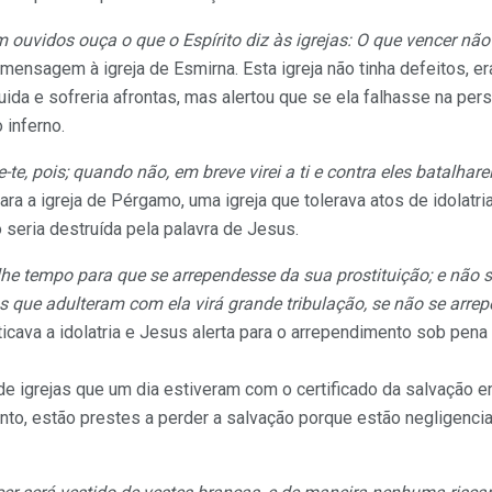
ouvidos ouça o que o Espírito diz às igrejas: O que vencer não
a mensagem à igreja de Esmirna. Esta igreja não tinha defeitos, e
uida e sofreria afrontas, mas alertou que se ela falhasse na per
 inferno.
-te, pois; quando não, em breve virei a ti e contra eles batalha
a a igreja de Pérgamo, uma igreja que tolerava atos de idolatria
 seria destruída pela palavra de Jesus.
-lhe tempo para que se arrependesse da sua prostituição; e não s
 que adulteram com ela virá grande tribulação, se não se arre
raticava a idolatria e Jesus alerta para o arrependimento sob pen
e igrejas que um dia estiveram com o certificado da salvação 
o, estão prestes a perder a salvação porque estão negligencia