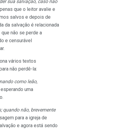
rder sua salvação, caso não
penas que o leitor avalie e
amos salvos e depois de
da da salvação é relacionada
s que não se perde a
do e censurável
ar.
ona vários textos
ara não perdê-la:
ramando como leão,
or esperando uma
o.
ras; quando não, brevemente
sagem para a igreja de
salvação e agora está sendo