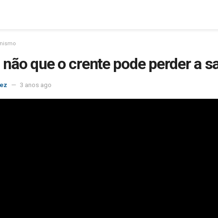
inismo
ou não que o crente pode perder a s
nez
3 anos ago