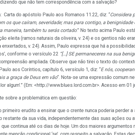
so dizendo que não tem correspondência com a salvação?
a: Carta do apóstolo Paulo aos Romanos 11.22, diz: “
Considera p
om os que caíram, severidade; mas para contigo, a benignidade
ra maneira, também tu serás cortado
.” No texto acima Paulo est
ação eleita (ramos naturais da oliveira, v. 24) e os gentios não e
va enxertados, v. 24). Assim, Paulo expressa que há a possibilid
s’, conforme o versículo 22
“[…] SE permaneceres na sua
benig
a compreensão ampliada. Observe que não tirei o texto do contex
ulo aos Coríntios, capítulo 6, versículo 1, diz: “
E nós, coopera
ais a graça de Deus em vão
“. Nota-se uma expressão comum nes
alor algum’.” (Em: <http://www.blues.lord.com.br>. Acesso em 01 
nte sobre a problemática em questão:
o primeiro erudito a ensinar que o crente nunca poderia perder 
o restante da sua vida, independentemente das suas ações ou a
co que continua até os dias de hoje. Um dos maiores argumento
ente menção condicional ‘se’, com respeito a salvação. Estas de