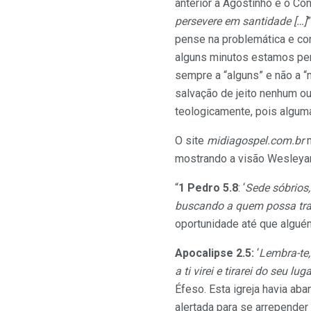
anterior a Agostinho e o Con
persevere em santidade […]
pense na problemática e co
alguns minutos estamos perd
sempre a “alguns” e não a “
salvação de jeito nenhum ou
teologicamente, pois algum
O site
midiagospel.com.br
m
mostrando a visão Wesleyan
“
1 Pedro 5.8
: ‘
Sede sóbrios,
buscando a quem possa tr
oportunidade até que alguém
Apocalipse 2.5:
‘
Lembra-te,
a ti virei e tirarei do seu lu
Éfeso. Esta igreja havia ab
alertada para se arrepender