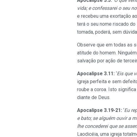
Apocalipse 3.5:
‘
O que venc
vida; e confessarei o seu n
e recebeu uma exortação ao
terá o seu nome riscado do l
tomada, poderá, sem dúvida,
Observe que em todas as s
atitude do homem. Ninguém 
salvação por ação de tercei
Apocalipse 3.11:
‘
Eis que 
igreja perfeita e sem defei
roube a coroa. Isto signifi
diante de Deus.
Apocalipse 3.19-21:
‘
Eu rep
e bato; se alguém ouvir a mi
lhe concederei que se asse
Laodicéia, uma igreja totalm