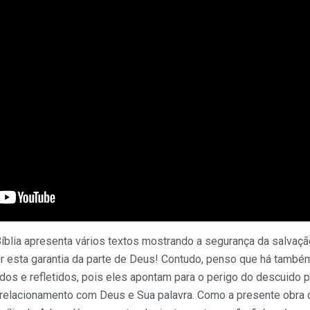
blia apresenta vários textos mostrando a segurança da salvaç
por esta garantia da parte de Deus! Contudo, penso que há tamb
os e refletidos, pois eles apontam para o perigo do descuido 
 relacionamento com Deus e Sua palavra. Como a presente obra