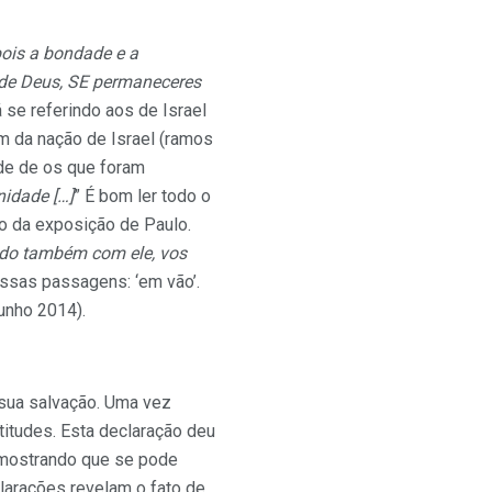
ois a bondade e a
 de Deus, SE permaneceres
á se referindo aos de Israel
ram da nação de Israel (ramos
ade de os que foram
nidade […]
” É bom ler todo o
to da exposição de Paulo.
ndo também com ele, vos
sas passagens: ‘em vão’.
junho 2014).
a sua salvação. Uma vez
titudes. Esta declaração deu
s mostrando que se pode
clarações revelam o fato de