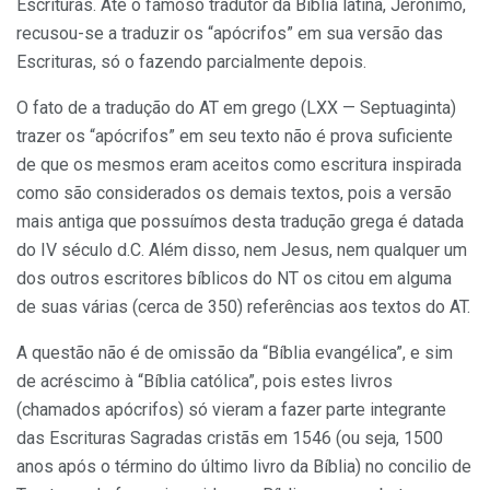
Escrituras. Até o famoso tradutor da Bíblia latina, Jerônimo,
recusou-se a traduzir os “apócrifos” em sua versão das
Escrituras, só o fazendo parcialmente depois.
O fato de a tradução do AT em grego (LXX — Septuaginta)
trazer os “apócrifos” em seu texto não é prova suficiente
de que os mesmos eram aceitos como escritura inspirada
como são considerados os demais textos, pois a versão
mais antiga que possuímos desta tradução grega é datada
do IV século d.C. Além disso, nem Jesus, nem qualquer um
dos outros escritores bíblicos do NT os citou em alguma
de suas várias (cerca de 350) referências aos textos do AT.
A questão não é de omissão da “Bíblia evangélica”, e sim
de acréscimo à “Bíblia católica”, pois estes livros
(chamados apócrifos) só vieram a fazer parte integrante
das Escrituras Sagradas cristãs em 1546 (ou seja, 1500
anos após o término do último livro da Bíblia) no concilio de