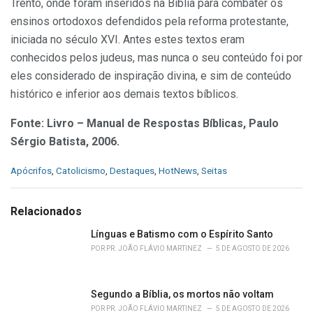
Trento, onde foram inseridos na Bíblia para combater os
ensinos ortodoxos defendidos pela reforma protestante,
iniciada no século XVI. Antes estes textos eram
conhecidos pelos judeus, mas nunca o seu conteúdo foi por
eles considerado de inspiração divina, e sim de conteúdo
histórico e inferior aos demais textos bíblicos.
Fonte: Livro – Manual de Respostas Bíblicas, Paulo
Sérgio Batista, 2006.
C
Apócrifos
,
Catolicismo
,
Destaques
,
HotNews
,
Seitas
a
t
e
Relacionados
g
o
Línguas e Batismo com o Espírito Santo
r
POR
PR. JOÃO FLÁVIO MARTINEZ
5 DE AGOSTO DE 2026
i
e
s
Segundo a Bíblia, os mortos não voltam
:
POR
PR. JOÃO FLÁVIO MARTINEZ
5 DE AGOSTO DE 2026