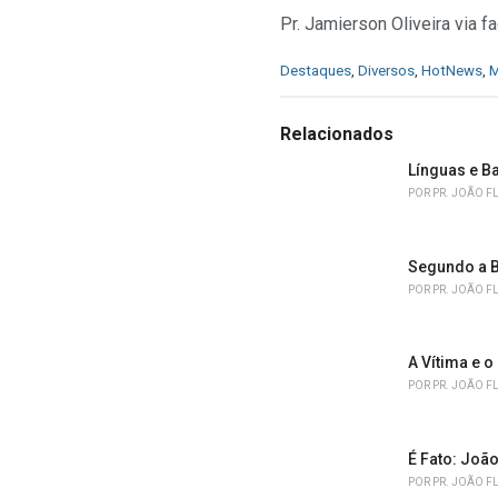
Pr. Jamierson Oliveira via
C
Destaques
,
Diversos
,
HotNews
,
M
a
t
e
Relacionados
g
o
Línguas e B
r
POR
PR. JOÃO F
i
e
s
Segundo a B
:
POR
PR. JOÃO F
A Vítima e o
POR
PR. JOÃO F
É Fato: João
POR
PR. JOÃO F