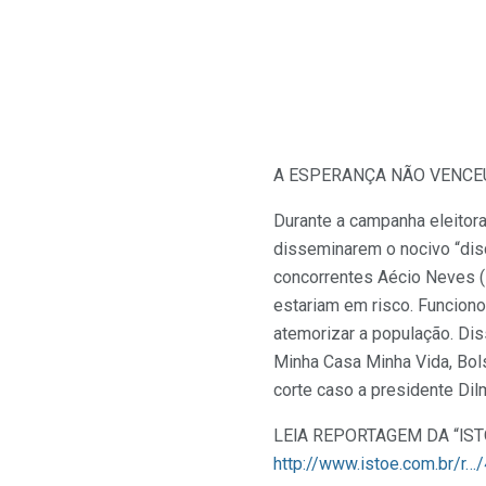
A ESPERANÇA NÃO VENCE
Durante a campanha eleitor
disseminarem o nocivo “dis
concorrentes Aécio Neves (
estariam em risco. Funciono
atemorizar a
população. Dis
Minha Casa Minha Vida, Bols
corte caso a presidente Dil
LElA REPORTAGEM DA “lST
http://www.istoe.com.br