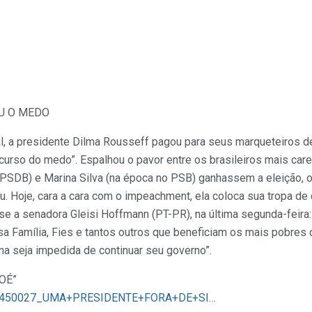
U O MEDO
al, a presidente Dilma Rousseff pagou para seus marqueteiros 
curso do medo”. Espalhou o pavor entre os brasileiros mais car
PSDB) e Marina Silva (na época no PSB) ganhassem a eleição, 
u. Hoje, cara a cara com o impeachment, ela coloca sua tropa d
se a senadora Gleisi Hoffmann (PT-PR), na última segunda-feira
a Família, Fies e tantos outros que beneficiam os mais pobres c
ma seja impedida de continuar seu governo”.
OÉ”
/r…/450027_UMA+PRESIDENTE+FORA+DE+SI…