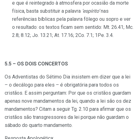
e que é reintegrado à atmosfera por ocasião da morte
física, basta substituir a palavra
‘espírito’
nas
referências bíblicas pela palavra fôlego ou sopro e ver
o resultado: os textos ficam sem sentido: Mt. 26.41; Mc.
2.8; 8.12; Jo. 13.21; At. 17.16; 2Co. 7.1; 1Pe. 3.4.
5.5 – OS DOIS CONCERTOS
Os Adventistas do Sétimo Dia insistem em dizer que a lei
– o decálogo para eles – é obrigatória para todos os
cristãos. E assim perguntam: Por que os cristãos guardam
apenas nove mandamentos da lei, quando a lei são os dez
mandamentos? Citam a seguir Tg. 2.10 para afirmar que os
cristãos são transgressores da lei porque não guardam o
sábado do quarto mandamento.
Resposta Apologética
: