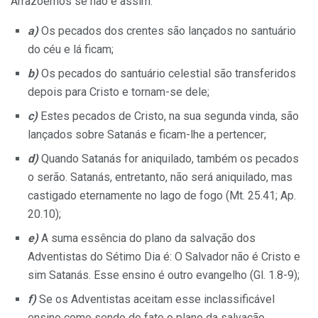
Arrazoemos se não é assim:
a)
Os pecados dos crentes são lançados no santuário
do céu e lá ficam;
b)
Os pecados do santuário celestial são transferidos
depois para Cristo e tornam-se dele;
c)
Estes pecados de Cristo, na sua segunda vinda, são
lançados sobre Satanás e ficam-lhe a pertencer;
d)
Quando Satanás for aniquilado, também os pecados
o serão. Satanás, entretanto, não será aniquilado, mas
castigado eternamente no lago de fogo (Mt. 25.41; Ap.
20.10);
e)
A suma essência do plano da salvação dos
Adventistas do Sétimo Dia é: O Salvador não é Cristo e
sim Satanás. Esse ensino é outro evangelho (Gl. 1.8-9);
f)
Se os Adventistas aceitam esse inclassificável
ensino como sendo de fato o plano da salvação