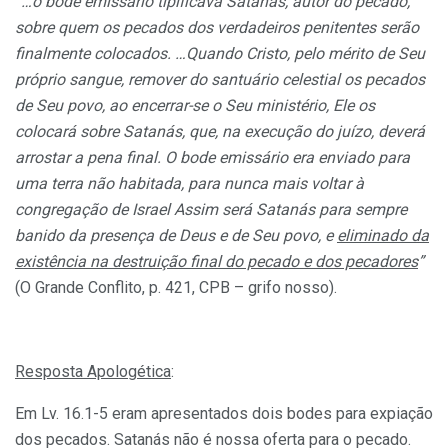
“…o bode emissário tipificava Satanás, autor do pecado,
sobre quem os pecados dos verdadeiros penitentes serão
finalmente colocados. …Quando Cristo, pelo mérito de Seu
próprio sangue, remover do santuário celestial os pecados
de Seu povo, ao encerrar-se o Seu ministério, Ele os
colocará sobre Satanás, que, na execução do juízo, deverá
arrostar a pena final. O bode emissário era enviado para
uma terra não habitada, para nunca mais voltar à
congregação de Israel Assim será Satanás para sempre
banido da presença de Deus e de Seu povo, e
eliminado da
existência na destruição final do pecado e dos pecadores
”
(O Grande Conflito, p. 421, CPB – grifo nosso).
Resposta Apologética
:
Em Lv. 16.1-5 eram apresentados dois bodes para expiação
dos pecados. Satanás não é nossa oferta para o pecado.