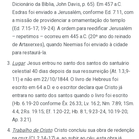
Dicionário da Bíblia, John Davis, p. 65). Em 457 a.C.
Esdras foi enviado a Jerusalém, conforme Ed. 7.11, com
a missão de providenciar a ornamentação do templo
(Ed. 7.15-17; 19-24). A ordem para reedificar Jerusalém
– repetimos – ocorreu em 445 a.C. (20º ano do reinado
de Artaxerxes), quando Neemias foi enviado à cidade
para restaurá-la.
Lugar
: Jesus entrou no santo dos santos do santuário
celestial 40 dias depois da sua ressurreição (At. 1.3,9-
11) e não em 22/10/1844. O livro de Hebreus foi
escrito em 64 a.D. e o escritor declara que Cristo já
entrara no santo dos santos quando o livro foi escrito
(Hb. 6.19-20 conforme Êx. 26.33; Lv. 16.2; Nm. 7.89; 1Sm.
4.4; 2Rs. 19.15; Ef. 1.20-22; Hb. 8.1; 9.23-24, 10.19-20;
Ap. 3.21).
Trabalho de Cristo
: Cristo concluiu sua obra de redenção
na cruz (Cl. 2.14-17) e, ao subir ao céu, esta obra já