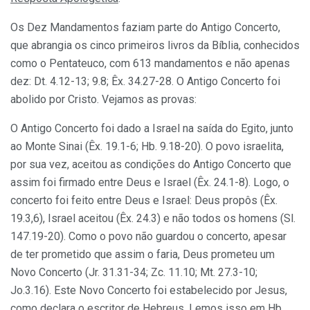
Os Dez Mandamentos faziam parte do Antigo Concerto,
que abrangia os cinco primeiros livros da Bíblia, conhecidos
como o Pentateuco, com 613 mandamentos e não apenas
dez: Dt. 4.12-13; 9.8; Êx. 34.27-28. O Antigo Concerto foi
abolido por Cristo. Vejamos as provas:
O Antigo Concerto foi dado a Israel na saída do Egito, junto
ao Monte Sinai (Êx. 19.1-6; Hb. 9.18-20). O povo israelita,
por sua vez, aceitou as condições do Antigo Concerto que
assim foi firmado entre Deus e Israel (Êx. 24.1-8). Logo, o
concerto foi feito entre Deus e Israel: Deus propôs (Êx.
19.3,6), Israel aceitou (Êx. 24.3) e não todos os homens (Sl.
147.19-20). Como o povo não guardou o concerto, apesar
de ter prometido que assim o faria, Deus prometeu um
Novo Concerto (Jr. 31.31-34; Zc. 11.10; Mt. 27.3-10;
Jo.3.16). Este Novo Concerto foi estabelecido por Jesus,
como declara o escritor de Hebreus. Lemos isso em Hb.