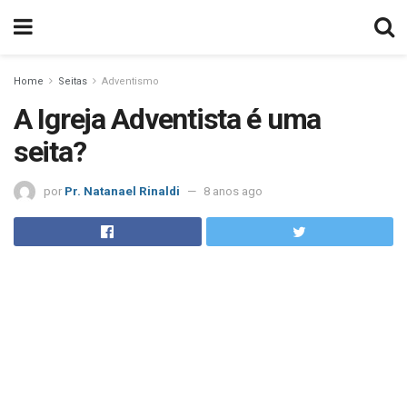
Home
Seitas
Adventismo
A Igreja Adventista é uma
seita?
por
Pr. Natanael Rinaldi
8 anos ago