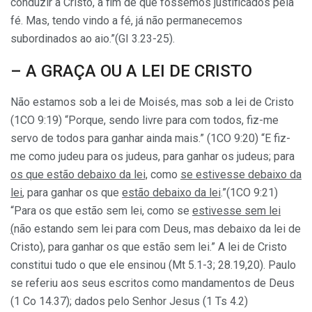
conduzir a Cristo, a fim de que fôssemos justificados pela
fé. Mas, tendo vindo a fé, já não permanecemos
subordinados ao aio.”(GI 3.23-25).
– A GRAÇA OU A LEI DE CRISTO
Não estamos sob a lei de Moisés, mas sob a lei de Cristo
(1CO 9:19) “Porque, sendo livre para com todos, fiz-me
servo de todos para ganhar ainda mais.” (1CO 9:20) “E fiz-
me como judeu para os judeus, para ganhar os judeus; para
os que estão debaixo da lei,
como
se estivesse debaixo da
lei
, para ganhar os que
estão debaixo da lei
.”(1CO 9:21)
“Para os que estão sem lei, como se
estivesse sem lei
(
não estando sem lei para com Deus, mas debaixo da lei de
Cristo), para ganhar os que estão sem lei.” A lei de Cristo
constitui tudo o que ele ensinou (Mt 5.1-3; 28.19,20). Paulo
se referiu aos seus escritos como mandamentos de Deus
(1 Co 14.37); dados pelo Senhor Jesus (1 Ts 4.2)