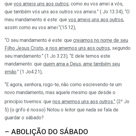
que
vos ameis uns aos outros
; como eu vos amei a vós,
que também vós uns aos outros vos ameis.” ( Jo 13.34); “O
meu mandamento é este: que
vos ameis uns aos outros
,
assim como eu vos amei.”(15.12);
“O seu mandamento é este: que
creiamos no nome de seu
Filho Jesus Cristo, e nos amemos uns aos outros,
segundo
seu mandamento.” (1 Jo 3.23); “E dele temos este
mandamento: que
quem ama a Deus, ame também seu
irmão
.” (1 Jo4.21);
“E agora, senhora, rogo-te, não como escrevendo-te um
novo mandamento, mas aquele mesmo que desde o
a
princípio tivemos: que
nos amemos uns aos outros.”
(2
Jo
5) (o grifo é nosso) Notou o leitor que nada se fala de
guardar o sábado?
– ABOLIÇÃO DO SÁBADO