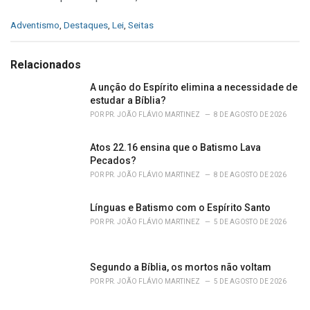
C
Adventismo
,
Destaques
,
Lei
,
Seitas
a
t
e
Relacionados
g
o
A unção do Espírito elimina a necessidade de
r
estudar a Bíblia?
i
POR
PR. JOÃO FLÁVIO MARTINEZ
8 DE AGOSTO DE 2026
e
s
Atos 22.16 ensina que o Batismo Lava
:
Pecados?
POR
PR. JOÃO FLÁVIO MARTINEZ
8 DE AGOSTO DE 2026
Línguas e Batismo com o Espírito Santo
POR
PR. JOÃO FLÁVIO MARTINEZ
5 DE AGOSTO DE 2026
Segundo a Bíblia, os mortos não voltam
POR
PR. JOÃO FLÁVIO MARTINEZ
5 DE AGOSTO DE 2026