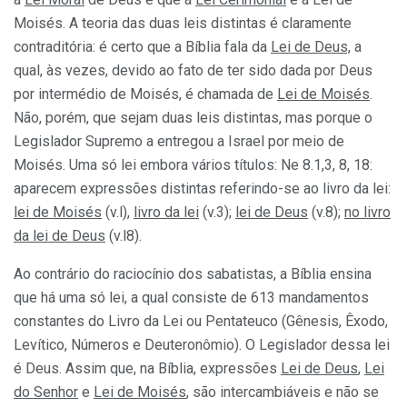
Moisés. A teoria das duas leis distintas é claramente
contraditória: é certo que a Bíblia fala da
Lei de Deus,
a
qual, às vezes, devido ao fato de ter sido dada por Deus
por intermédio de Moisés, é chamada de
Lei de Moisés
.
Não, porém, que sejam duas leis distintas, mas porque o
Legislador Supremo a entregou a Israel por meio de
Moisés. Uma só lei embora vários títulos: Ne 8.1,3, 8, 18:
aparecem expressões distintas referindo-se ao livro da lei:
lei de Moisés
(v.l),
livro da lei
(v.3);
lei de Deus
(v.8);
no livro
da lei de Deus
(v.l8).
Ao contrário do raciocínio dos sabatistas, a Bíblia ensina
que há uma só lei, a qual consiste de 613 mandamentos
constantes do Livro da Lei ou Pentateuco (Gênesis, Êxodo,
Levítico, Números e Deuteronômio). O Legislador dessa lei
é Deus. Assim que, na Bíblia, expressões
Lei de Deus
,
Lei
do Senhor
e
Lei de Moisés
, são intercambiáveis e não se