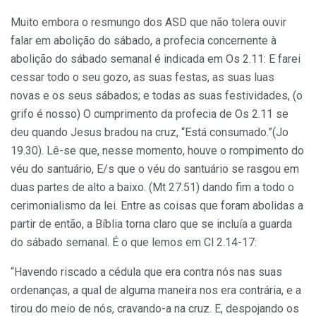
Muito embora o resmungo dos ASD que não tolera ouvir
falar em abolição do sábado, a profecia concernente à
abolição do sábado semanal é indicada em Os 2.11: E farei
cessar todo o seu gozo, as suas festas, as suas luas
novas e os seus sábados; e todas as suas festividades, (o
grifo é nosso) O cumprimento da profecia de Os 2.11 se
deu quando Jesus bradou na cruz, “Está consumado.”(Jo
19.30). Lê-se que, nesse momento, houve o rompimento do
véu do santuário, E/s que o véu do santuário se rasgou em
duas partes de alto a baixo. (Mt 27.51) dando fim a todo o
cerimonialismo da lei. Entre as coisas que foram abolidas a
partir de então, a Bíblia torna claro que se incluía a guarda
do sábado semanal. É o que lemos em Cl 2.14-17:
“Havendo riscado a cédula que era contra nós nas suas
ordenanças, a qual de alguma maneira nos era contrária, e a
tirou do meio de nós, cravando-a na cruz. E, despojando os