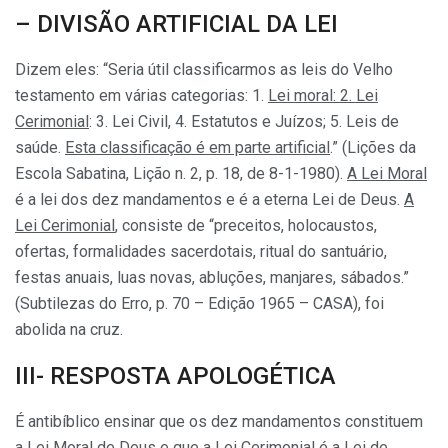
– DIVISÃO ARTIFICIAL DA LEI
Dizem eles: “Seria útil classificarmos as leis do Velho
testamento em várias categorias: 1.
Lei moral: 2. Lei
Cerimonial
: 3. Lei Civil, 4. Estatutos e Juízos; 5. Leis de
saúde.
Esta classificação é em parte artificial
.” (Lições da
Escola Sabatina, Lição n. 2, p. 18, de 8-1-1980).
A Lei Moral
é a lei dos dez mandamentos e é a eterna Lei de Deus.
A
Lei Cerimonial
, consiste de “preceitos, holocaustos,
ofertas, formalidades sacerdotais, ritual do santuário,
festas anuais, luas novas, abluções, manjares, sábados.”
(Subtilezas do Erro, p. 70 – Edição 1965 – CASA), foi
abolida na cruz.
III- RESPOSTA APOLOGÉTICA
É antibíblico ensinar que os dez mandamentos constituem
a
Lei Moral
de Deus e que a
Lei Cerimonial
é a Lei de