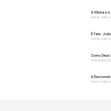
A Vítima e o
POR
PR. JOÃO F
É Fato: João
POR
PR. JOÃO F
Como Deus 
POR
ENVIADO PO
A Desconstr
POR
PR. JOÃO F