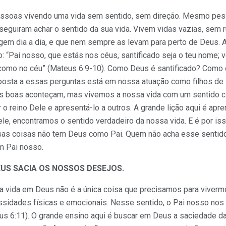
ssoas vivendo uma vida sem sentido, sem direção. Mesmo pesso
seguiram achar o sentido da sua vida. Vivem vidas vazias, sem 
ngem dia a dia, e que nem sempre as levam para perto de Deus. 
: “Pai nosso, que estás nos céus, santificado seja o teu nome; v
a como no céu” (Mateus 6:9-10). Como Deus é santificado? Como
sposta a essas perguntas está em nossa atuação como filhos de 
 boas aconteçam, mas vivemos a nossa vida com um sentido cl
er o reino Dele e apresentá-lo a outros. A grande lição aqui é a
ele, encontramos o sentido verdadeiro da nossa vida. E é por 
as coisas não tem Deus como Pai. Quem não acha esse sentido 
 Pai nosso.
US SACIA OS NOSSOS DESEJOS.
sa vida em Deus não é a única coisa que precisamos para vive
sidades físicas e emocionais. Nesse sentido, o Pai nosso nos 
eus 6:11). O grande ensino aqui é buscar em Deus a saciedade 