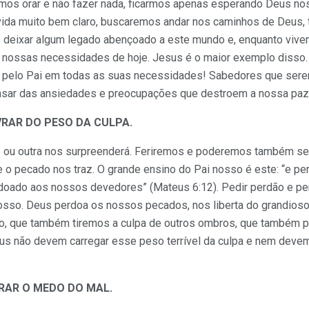
mos orar e não fazer nada, ficarmos apenas esperando Deus nos 
ida muito bem claro, buscaremos andar nos caminhos de Deus, 
 deixar algum legado abençoado a este mundo e, enquanto viv
 nossas necessidades de hoje. Jesus é o maior exemplo disso. 
 pelo Pai em todas as suas necessidades! Sabedores que sere
sar das ansiedades e preocupações que destroem a nossa paz
VRAR DO PESO DA CULPA.
ou outra nos surpreenderá. Feriremos e poderemos também ser
 o pecado nos traz. O grande ensino do Pai nosso é este: “e pe
ado aos nossos devedores” (Mateus 6:12). Pedir perdão e per
osso. Deus perdoa os nossos pecados, nos liberta do grandioso 
, que também tiremos a culpa de outros ombros, que também 
eus não devem carregar esse peso terrível da culpa e nem devem
RAR O MEDO DO MAL.