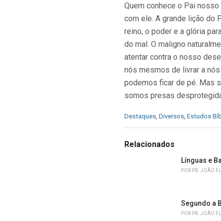
Quem conhece o Pai nosso p
com ele. A grande lição do P
reino, o poder e a glória 
do mal. O maligno naturalm
atentar contra o nosso dese
nós mesmos de livrar a nós
podemos ficar de pé. Mas s
somos presas desprotegida
C
Destaques
,
Diversos
,
Estudos Bíb
a
t
e
Relacionados
g
o
Línguas e B
r
POR
PR. JOÃO F
i
e
s
Segundo a B
:
POR
PR. JOÃO F