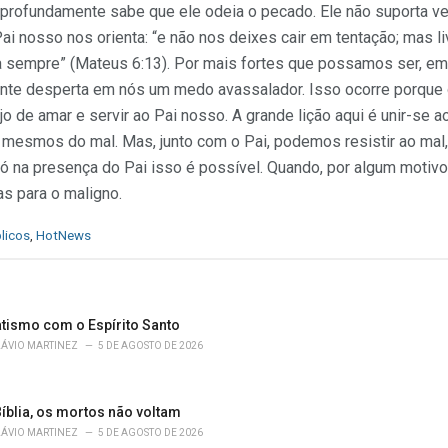
rofundamente sabe que ele odeia o pecado. Ele não suporta v
ai nosso nos orienta: “e não nos deixes cair em tentação; mas li
para sempre” (Mateus 6:13). Por mais fortes que possamos ser, 
ente desperta em nós um medo avassalador. Isso ocorre porque
jo de amar e servir ao Pai nosso. A grande lição aqui é unir-se 
 mesmos do mal. Mas, junto com o Pai, podemos resistir ao mal,
ó na presença do Pai isso é possível. Quando, por algum motiv
s para o maligno.
licos
,
HotNews
atismo com o Espírito Santo
LÁVIO MARTINEZ
5 DE AGOSTO DE 2026
íblia, os mortos não voltam
LÁVIO MARTINEZ
5 DE AGOSTO DE 2026