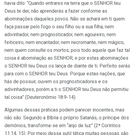
havia dito: “Quando entrares na terra que o SENHOR teu
Deus te der, não aprenderás a fazer conforme as
abominações daqueles povos. Não se achará em ti quem
faça passar pelo fogo o seu filho ou a sua filha, nem
adivinhador, nem prognosticador, nem agoureiro, nem
feiticeiro, nem encantador, nem necromante, nem mágico,
nem quem consulte os mortos; pois todo aquele que faz tal
coisa é abominação ao SENHOR; e por estas abominações
o SENHOR teu Deus os lança de diante de ti. Perfeito serás
para com o SENHOR teu Deus. Porque estas nações, que
hás de possuir, ouvem os prognosticadores e os
adivinhadores; porém a ti o SENHOR teu Deus não permitiu
tal coisa” (Deuteronômio 18:9-14).
Algumas dessas práticas podem parecer inocentes, mas
não são. Segundo a Bíblia o próprio Satanás, o príncipe dos
demônios, transforma-se em “anjo de luz” (2ª Coríntios
11:14, 15). Por meio dessa sutil tática muitas pessoas são