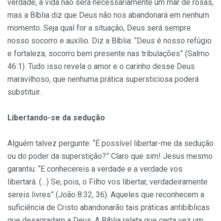
verdade, a vida não será necessariamente um mar de rosas,
mas a Bíblia diz que Deus não nos abandonará em nenhum
momento. Seja qual for a situação, Deus será sempre
nosso socorro e auxílio. Diz a Bíblia: “Deus é nosso refúgio
e fortaleza, socorro bem presente nas tribulações” (Salmo
46:1). Tudo isso revela o amor e o carinho desse Deus
maravilhoso, que nenhuma prática supersticiosa poderá
substituir.
Libertando-se da sedução
Alguém talvez pergunte: “É possível libertar-me da sedução
ou do poder da superstição?” Claro que sim! Jesus mesmo
garantiu: “E conhecereis a verdade e a verdade vos
libertará. (…) Se, pois, o Filho vos libertar, verdadeiramente
sereis livres” (João 8:32, 36). Aqueles que reconhecem a
suficiência de Cristo abandonarão tais práticas antibíblicas
que desagradam a Deus. A Bíblia relata que certa vez um