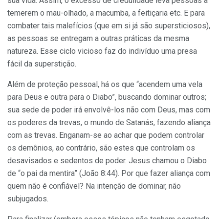
sua vida. Assim, o excesso de credulidade leva pessoas a
temerem o mau-olhado, a macumba, a feitiçaria etc. E para
combater tais malefícios (que em si já são supersticiosos),
as pessoas se entregam a outras práticas da mesma
natureza. Esse ciclo vicioso faz do indivíduo uma presa
fácil da superstição.
Além de proteção pessoal, há os que “acendem uma vela
para Deus e outra para o Diabo”, buscando dominar outros;
sua sede de poder irá envolvê-los não com Deus, mas com
os poderes da trevas, o mundo de Satanás, fazendo aliança
com as trevas. Enganam-se ao achar que podem controlar
os demônios, ao contrário, são estes que controlam os
desavisados e sedentos de poder. Jesus chamou o Diabo
de “o pai da mentira” (João 8:44). Por que fazer aliança com
quem não é confiável? Na intenção de dominar, não
subjugados.