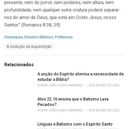
presente, nem do porvir, nem poderes, nem altura, nem
profundidade, nem qualquer outra criatura poderá separar-
nos do amor de Deus, que está em Cristo Jesus, nosso
Senhor” (Romanos 8:38, 39).
C
Destaques
,
Estudos Bíblicos
,
Polêmicas
a
T
A Sedução da Superstição
t
a
e
g
g
s
o
Relacionados
:
r
i
A unção do Espírito elimina a necessidade de
e
estudar a Bíblia?
s
POR
PR. JOÃO FLÁVIO MARTINEZ
8 DE AGOSTO DE 2026
:
Atos 22.16 ensina que o Batismo Lava
Pecados?
POR
PR. JOÃO FLÁVIO MARTINEZ
8 DE AGOSTO DE 2026
Línguas e Batismo com o Espírito Santo