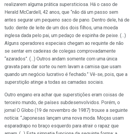
realizarem alguma prática supersticiosa. Há o caso de
Herald McCardell, 42 anos, que “não dá um passo sem
antes segurar um pequeno saco de pano. Dentro dele, há de
tudo: dente de leite de um dos dois filhos, uma moeda
inglesa dada pelo pai, um pedaço de espinha de peixe. (…)
Alguns operadores especiais chegam ao requinte de não
se sentar em cadeiras de colegas comprovadamente
“azarados”. (…) Outros andam somente com uma única
gravata para dar sorte ou nem lavam a camisa que usam
quando um negócio lucrativo é fechado.” Vê-se, pois, que a
superstição atinge a todas as camadas sociais.
Outro engano era achar que superstições eram coisas de
terceiro mundo, de países subdesenvolvidos. Porém, o
jornal O Globo (19 de novembro de 1987) trouxe a seguinte
notícia: “Japonesas lançam uma nova moda. Moças usam
esparadrapo no braço esquerdo para atrair o rapaz que
amam. (…) Esta simpatia funciona da seguinte forma: a