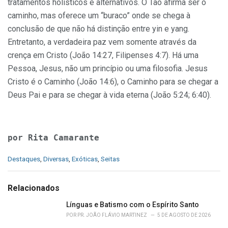
tratamentos holísticos e alternativos. O Tao afirma ser o
caminho, mas oferece um “buraco” onde se chega à
conclusão de que não há distinção entre yin e yang.
Entretanto, a verdadeira paz vem somente através da
crença em Cristo (João 14:27, Filipenses 4:7). Há uma
Pessoa, Jesus, não um princípio ou uma filosofia. Jesus
Cristo é o Caminho (João 14:6), o Caminho para se chegar a
Deus Pai e para se chegar à vida eterna (João 5:24; 6:40).
por Rita Camarante
C
Destaques
,
Diversas
,
Exóticas
,
Seitas
a
t
e
Relacionados
g
o
Línguas e Batismo com o Espírito Santo
r
POR
PR. JOÃO FLÁVIO MARTINEZ
5 DE AGOSTO DE 2026
i