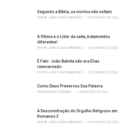
e
s
Segundo a Bíblia, os mortos não voltam
:
POR
PR. JOÃO FLÁVIO MARTINEZ
5 DE AGOSTO DE 2026
A Vítima e o Líder da seita, tratamentos
diferentes!
POR
PR. JOÃO FLÁVIO MARTINEZ
3 DE AGOSTO DE 2026
É Fato: João Batista não era Elias
reencarnado
POR
PR. JOÃO FLÁVIO MARTINEZ
3 DE AGOSTO DE 2026
Como Deus Preservou Sua Palavra
POR
ENVIADO POR EMAIL
2 DE AGOSTO DE 2026
A Desconstrução do Orgulho Religioso em
Romanos 3
POR
PR. JOÃO FLÁVIO MARTINEZ
4 DE AGOSTO DE 2026