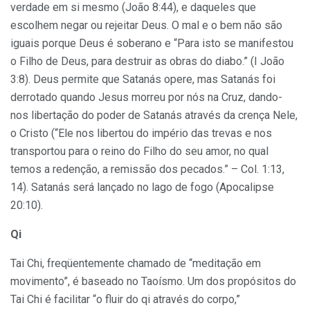
verdade em si mesmo (João 8:44), e daqueles que
escolhem negar ou rejeitar Deus. O mal e o bem não são
iguais porque Deus é soberano e “Para isto se manifestou
o Filho de Deus, para destruir as obras do diabo.” (I João
3:8). Deus permite que Satanás opere, mas Satanás foi
derrotado quando Jesus morreu por nós na Cruz, dando-
nos libertação do poder de Satanás através da crença Nele,
o Cristo (“Ele nos libertou do império das trevas e nos
transportou para o reino do Filho do seu amor, no qual
temos a redenção, a remissão dos pecados.” – Col. 1:13,
14). Satanás será lançado no lago de fogo (Apocalipse
20:10).
Qi
Tai Chi, freqüentemente chamado de “meditação em
movimento”, é baseado no Taoísmo. Um dos propósitos do
Tai Chi é facilitar “o fluir do qi através do corpo,”