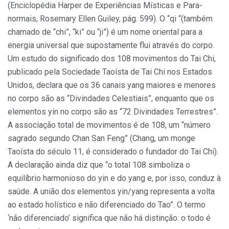
(Enciclopédia Harper de Experiências Místicas e Para-
normais, Rosemary Ellen Guiley, pág. 599). O “qi “(também
chamado de “chi”, “ki” ou “ji”) é um nome oriental para a
energia universal que supostamente flui através do corpo.
Um estudo do significado dos 108 movimentos do Tai Chi,
publicado pela Sociedade Taoísta de Tai Chi nos Estados
Unidos, declara que os 36 canais yang maiores e menores
no corpo são as “Divindades Celestiais”, enquanto que os
elementos yin no corpo são as “72 Divindades Terrestres”.
A associação total de movimentos é de 108, um “número
sagrado segundo Chan San Feng” (Chang, um monge
Taoísta do século 11, é considerado o fundador do Tai Chi).
A declaração ainda diz que “o total 108 simboliza o
equilíbrio harmonioso do yin e do yang e, por isso, conduz à
saúde. A união dos elementos yin/yang representa a volta
ao estado holístico e não diferenciado do Tao”. O termo
‘não diferenciado’ significa que não há distinção: o todo é