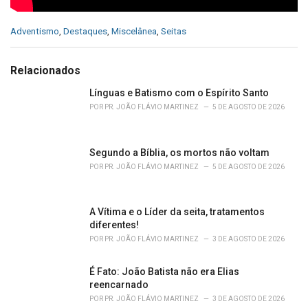
C
Adventismo
,
Destaques
,
Miscelânea
,
Seitas
a
t
e
Relacionados
g
o
Línguas e Batismo com o Espírito Santo
r
POR
PR. JOÃO FLÁVIO MARTINEZ
5 DE AGOSTO DE 2026
i
e
s
Segundo a Bíblia, os mortos não voltam
:
POR
PR. JOÃO FLÁVIO MARTINEZ
5 DE AGOSTO DE 2026
A Vítima e o Líder da seita, tratamentos
diferentes!
POR
PR. JOÃO FLÁVIO MARTINEZ
3 DE AGOSTO DE 2026
É Fato: João Batista não era Elias
reencarnado
POR
PR. JOÃO FLÁVIO MARTINEZ
3 DE AGOSTO DE 2026