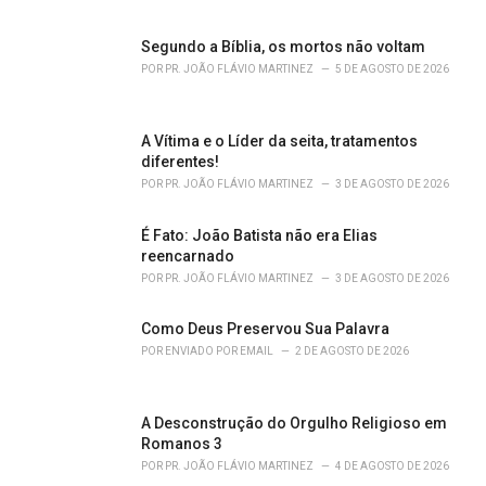
e
s
Segundo a Bíblia, os mortos não voltam
:
POR
PR. JOÃO FLÁVIO MARTINEZ
5 DE AGOSTO DE 2026
A Vítima e o Líder da seita, tratamentos
diferentes!
POR
PR. JOÃO FLÁVIO MARTINEZ
3 DE AGOSTO DE 2026
É Fato: João Batista não era Elias
reencarnado
POR
PR. JOÃO FLÁVIO MARTINEZ
3 DE AGOSTO DE 2026
Como Deus Preservou Sua Palavra
POR
ENVIADO POR EMAIL
2 DE AGOSTO DE 2026
A Desconstrução do Orgulho Religioso em
Romanos 3
POR
PR. JOÃO FLÁVIO MARTINEZ
4 DE AGOSTO DE 2026