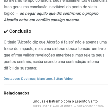
ao mesmo tempo contradiz seus ensinamentos essenciais.
Isso gera uma conclusão inevitável do ponto de vista
lógico —
ao negar aquilo que diz confirmar, o próprio
Alcorão entra em conflito consigo mesmo.
✔️ Conclusão
O título “Alcorão diz que Alcorão é falso” não é apenas uma
frase de impacto, mas uma síntese dessa tensão: um livro
que afirma validar revelações anteriores, mas rejeita seus
pontos centrais, acaba criando uma contradição interna
difícil de sustentar.
C
Destaques
,
Doutrinas
,
Islamismo
,
Seitas
,
Video
a
t
e
Relacionados
g
o
Línguas e Batismo com o Espírito Santo
r
POR
PR. JOÃO FLÁVIO MARTINEZ
5 DE AGOSTO DE 2026
i