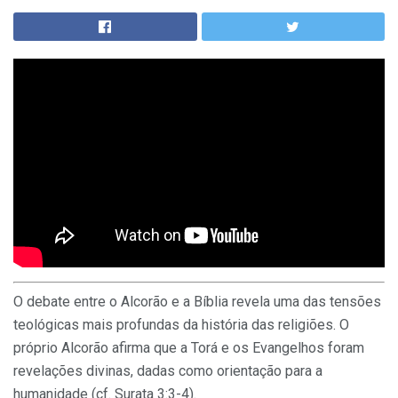
O debate entre o
Alcorão
e a Bíblia revela uma das tensões
teológicas mais profundas da história das religiões. O
próprio Alcorão afirma que a Torá e os Evangelhos foram
revelações divinas, dadas como orientação para a
humanidade (cf. Surata 3:3-4).