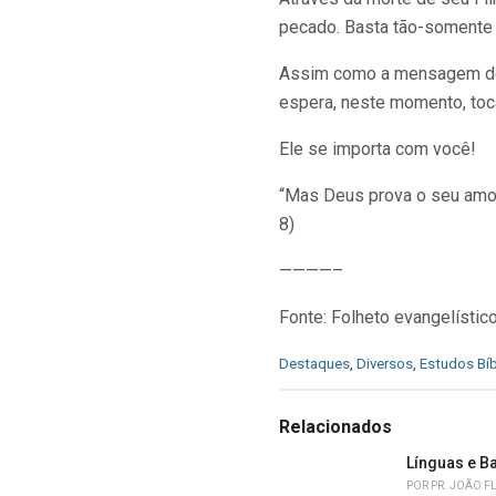
pecado. Basta tão-somente v
Assim como a mensagem de L
espera, neste momento, toc
Ele se importa com você!
“Mas Deus prova o seu amor
8)
————–
Fonte: Folheto evangelístic
C
Destaques
,
Diversos
,
Estudos Bíb
a
t
e
Relacionados
g
o
Línguas e B
r
POR
PR. JOÃO F