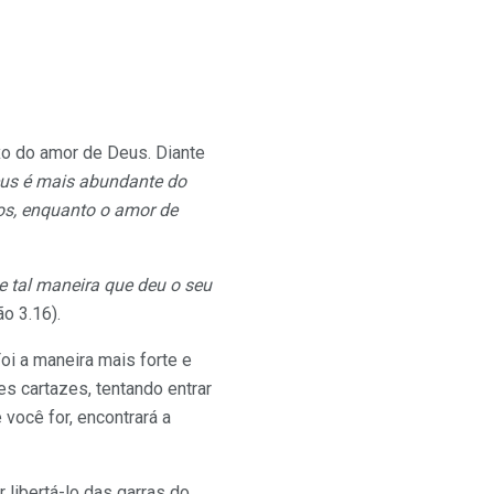
xo do amor de Deus. Diante
us é mais abundante do
ros, enquanto o amor de
tal maneira que deu o seu
o 3.16).
oi a maneira mais forte e
s cartazes, tentando entrar
 você for, encontrará a
 libertá-lo das garras do