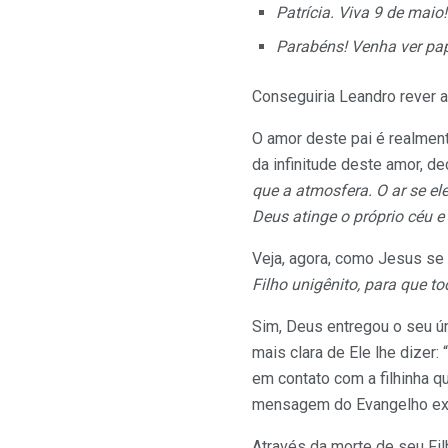
Patrícia. Viva 9 de maio!
Parabéns! Venha ver pap
Conseguiria Leandro rever a
O amor deste pai é realment
da infinitude deste amor, d
que a atmosfera. O ar se el
Deus atinge o próprio céu e
Veja, agora, como Jesus se
Filho
unigênito,
para que to
Sim, Deus entregou o seu ún
mais clara de Ele lhe dizer
em contato com a filhinha qu
mensagem do Evangelho expl
Através da morte de seu Filh