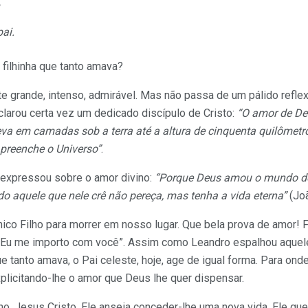
ai.
 filhinha que tanto amava?
e grande, intenso, admirável. Mas não passa de um pálido refle
eclarou certa vez um dedicado discípulo de Cristo:
“O amor de De
eva em camadas sob a terra até a altura de cinquenta quilômet
 preenche o Universo”
.
 expressou sobre o amor divino:
“Porque Deus amou o mundo de 
do aquele que nele crê não pereça, mas tenha a vida eterna”
(Joã
ico Filho para morrer em nosso lugar. Que bela prova de amor! F
: “Eu me importo com você”. Assim como Leandro espalhou aquele
e tanto amava, o Pai celeste, hoje, age de igual forma. Para onde
icitando-lhe o amor que Deus lhe quer dispensar.
o, Jesus Cristo, Ele anseia conceder-lhe uma nova vida. Ele quer