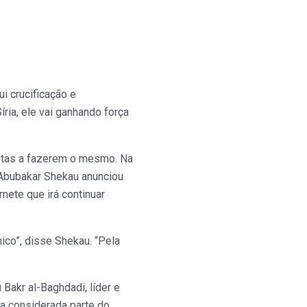
i crucificação e
ria, ele vai ganhando força
distas a fazerem o mesmo. Na
 Abubakar Shekau anunciou
mete que irá continuar
ico”, disse Shekau. “Pela
Bakr al-Baghdadi, líder e
ia considerada parte do