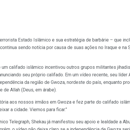
rorista Estado Islâmico e sua estratégia de barbárie – que inclu
continua sendo notícia por causa de suas ações no Iraque e na Sí
 um califado islâmico incentivou outros grupos militantes jiha
nunciando seu próprio califado. Em um vídeo recente, seu líder
ependência da região de Gwoza, nordeste do país, enquanto pro
 de Allah (Deus, em árabe).
vitória aos nossos irmãos em Gwoza e fez parte do califado islâm
ixar a cidade. Viemos para ficar.”
nico Telegraph, Shekau já manifestou seu apoio e lealdade a Abu 
Porém, o vídeo não deixa claro se a independência de Gwoza ser