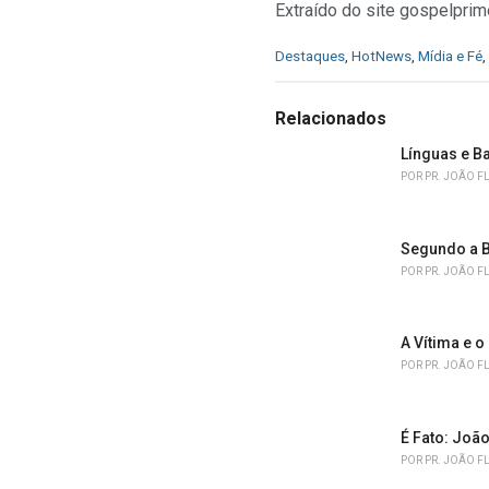
Extraído do site gospelpri
C
Destaques
,
HotNews
,
Mídia e Fé
,
a
t
e
Relacionados
g
o
Línguas e B
r
POR
PR. JOÃO F
i
e
s
Segundo a B
:
POR
PR. JOÃO F
A Vítima e o
POR
PR. JOÃO F
É Fato: João
POR
PR. JOÃO F