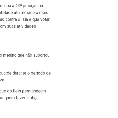
e ocupa a 43ª posição na
m afetado até mesmo o meio
o contra o islã e que votar
 com suas atividades
 do menino que não suportou
guarde durante o período de
za.
e que os fieis permaneçam
busquem fazer justiça.