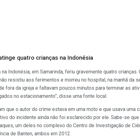
tinge quatro crianças na Indonésia
 na Indonésia, em Samarinda, feriu gravemente quatro crianças.
ão resistiu aos ferimentos e morreu no hospital, na manhã da se
e fora da igreja e faltavam poucos minutos para terminar as ati
gados no estacionamento”, disse uma fonte local.
aram que o autor do crime estava em uma moto e que usava uma c
motivo do incidente ainda não foi esclarecido por ele. Sabe-se q
taques, um deles no complexo do Centro de Investigação de Ciên
víncia de Banten, ambos em 2012.