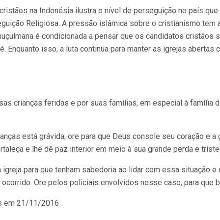
cristãos na Indonésia ilustra o nível de perseguição no país qu
seguição Religiosa. A pressão islâmica sobre o cristianismo te
muçulmana é condicionada a pensar que os candidatos cristãos sã
. Enquanto isso, a luta continua para manter as igrejas abertas
as crianças feridas e por suas famílias, em especial à família
nças está grávida; ore para que Deus console seu coração e a 
taleça e lhe dê paz interior em meio à sua grande perda e triste
a igreja para que tenham sabedoria ao lidar com essa situação 
 ocorrido. Ore pelos policiais envolvidos nesse caso, para que 
ws em 21/11/2016