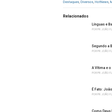
C
Destaques
,
Diversos
,
HotNews
,
M
a
t
e
Relacionados
g
o
Línguas e B
r
POR
PR. JOÃO F
i
e
s
Segundo a B
:
POR
PR. JOÃO F
A Vítima e o
POR
PR. JOÃO F
É Fato: João
POR
PR. JOÃO F
Como Deus 