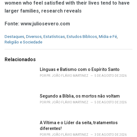
women who feel satisfied with their lives tend to have
larger families, research reveals
Fonte: www.juliosevero.com
C
Destaques
,
Diversos
,
Estatísticas
,
Estudos Bíblicos
,
Mídia e Fé
,
a
Religião e Sociedade
t
e
g
Relacionados
o
r
Línguas e Batismo com o Espírito Santo
i
POR
PR. JOÃO FLÁVIO MARTINEZ
5 DE AGOSTO DE 2026
e
s
:
Segundo a Bíblia, os mortos não voltam
POR
PR. JOÃO FLÁVIO MARTINEZ
5 DE AGOSTO DE 2026
A Vítima e o Líder da seita, tratamentos
diferentes!
POR
PR. JOÃO FLÁVIO MARTINEZ
3 DE AGOSTO DE 2026