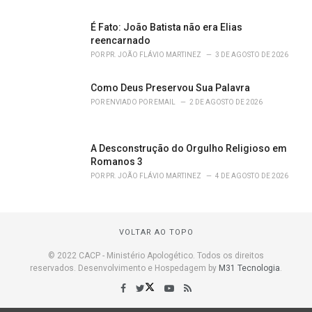
É Fato: João Batista não era Elias
reencarnado
POR
PR. JOÃO FLÁVIO MARTINEZ
3 DE AGOSTO DE 2026
Como Deus Preservou Sua Palavra
POR
ENVIADO POR EMAIL
2 DE AGOSTO DE 2026
A Desconstrução do Orgulho Religioso em
Romanos 3
POR
PR. JOÃO FLÁVIO MARTINEZ
4 DE AGOSTO DE 2026
VOLTAR AO TOPO
© 2022 CACP - Ministério Apologético. Todos os direitos
reservados. Desenvolvimento e Hospedagem by
M31 Tecnologia
.