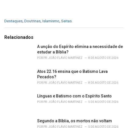
C
Destaques
,
Doutrinas
,
Islamismo
,
Seitas
a
t
e
Relacionados
g
o
A unção do Espírito elimina a necessidade de
r
estudar a Bíblia?
i
POR
PR. JOÃO FLÁVIO MARTINEZ
8 DE AGOSTO DE 2026
e
s
Atos 22.16 ensina que o Batismo Lava
:
Pecados?
POR
PR. JOÃO FLÁVIO MARTINEZ
8 DE AGOSTO DE 2026
Línguas e Batismo com o Espírito Santo
POR
PR. JOÃO FLÁVIO MARTINEZ
5 DE AGOSTO DE 2026
Segundo a Bíblia, os mortos não voltam
POR
PR. JOÃO FLÁVIO MARTINEZ
5 DE AGOSTO DE 2026