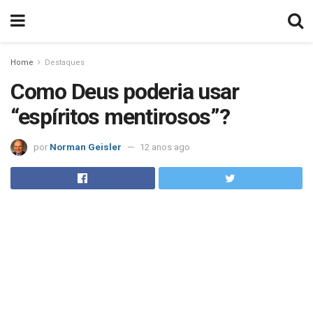
Home
Destaques
Como Deus poderia usar
“espíritos mentirosos”?
por
Norman Geisler
12 anos ago