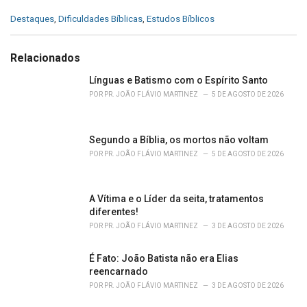
C
Destaques
,
Dificuldades Bíblicas
,
Estudos Bíblicos
a
t
e
Relacionados
g
o
Línguas e Batismo com o Espírito Santo
r
POR
PR. JOÃO FLÁVIO MARTINEZ
5 DE AGOSTO DE 2026
i
e
s
Segundo a Bíblia, os mortos não voltam
:
POR
PR. JOÃO FLÁVIO MARTINEZ
5 DE AGOSTO DE 2026
A Vítima e o Líder da seita, tratamentos
diferentes!
POR
PR. JOÃO FLÁVIO MARTINEZ
3 DE AGOSTO DE 2026
É Fato: João Batista não era Elias
reencarnado
POR
PR. JOÃO FLÁVIO MARTINEZ
3 DE AGOSTO DE 2026