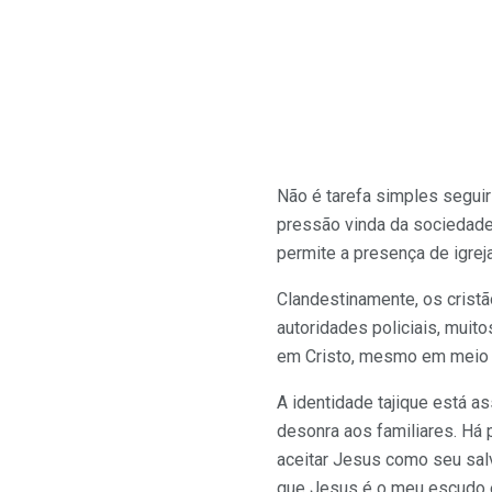
Não é tarefa simples seguir 
pressão vinda da sociedade
permite a presença de igreja
Clandestinamente, os cristã
autoridades policiais, muit
em Cristo, mesmo em meio a
A identidade tajique está a
desonra aos familiares. Há 
aceitar Jesus como seu salv
que Jesus é o meu escudo e