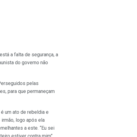
está a falta de segurança, a
munista do governo não
 Perseguidos pelas
iques, para que permaneçam
é um ato de rebeldia e
 irmão, logo após ela
melhantes a este. “Eu sei
iro estiver contra mim”,