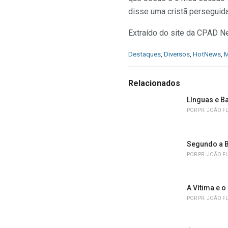
disse uma cristã perseguida
Extraído do site da CPAD 
C
Destaques
,
Diversos
,
HotNews
,
M
a
t
e
Relacionados
g
o
Línguas e B
r
POR
PR. JOÃO F
i
e
s
Segundo a B
:
POR
PR. JOÃO F
A Vítima e o
POR
PR. JOÃO F