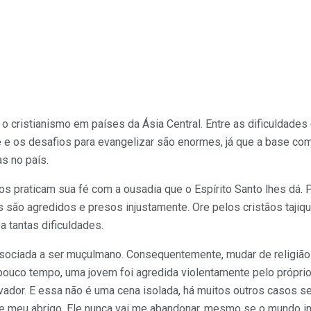
o cristianismo em países da Ásia Central. Entre as dificuldades 
 e os desafios para evangelizar são enormes, já que a base co
s no país.
os praticam sua fé com a ousadia que o Espírito Santo lhes dá.
os são agredidos e presos injustamente. Ore pelos cristãos taj
 tantas dificuldades.
ssociada a ser muçulmano. Consequentemente, mudar de religião 
pouco tempo, uma jovem foi agredida violentamente pelo próprio
ador. E essa não é uma cena isolada, há muitos outros casos se
 meu abrigo. Ele nunca vai me abandonar, mesmo se o mundo inte