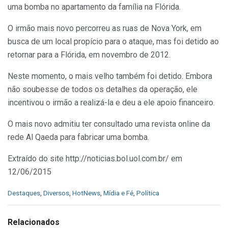
uma bomba no apartamento da família na Flórida.
O irmão mais novo percorreu as ruas de Nova York, em
busca de um local propício para o ataque, mas foi detido ao
retornar para a Flórida, em novembro de 2012.
Neste momento, o mais velho também foi detido. Embora
não soubesse de todos os detalhes da operação, ele
incentivou o irmão a realizá-la e deu a ele apoio financeiro.
O mais novo admitiu ter consultado uma revista online da
rede Al Qaeda para fabricar uma bomba.
Extraído do site http://noticias.bol.uol.com.br/ em
12/06/2015
C
Destaques
,
Diversos
,
HotNews
,
Mídia e Fé
,
Política
a
t
e
Relacionados