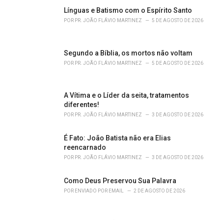
g
o
Línguas e Batismo com o Espírito Santo
r
POR
PR. JOÃO FLÁVIO MARTINEZ
5 DE AGOSTO DE 2026
i
e
s
Segundo a Bíblia, os mortos não voltam
:
POR
PR. JOÃO FLÁVIO MARTINEZ
5 DE AGOSTO DE 2026
A Vítima e o Líder da seita, tratamentos
diferentes!
POR
PR. JOÃO FLÁVIO MARTINEZ
3 DE AGOSTO DE 2026
É Fato: João Batista não era Elias
reencarnado
POR
PR. JOÃO FLÁVIO MARTINEZ
3 DE AGOSTO DE 2026
Como Deus Preservou Sua Palavra
POR
ENVIADO POR EMAIL
2 DE AGOSTO DE 2026