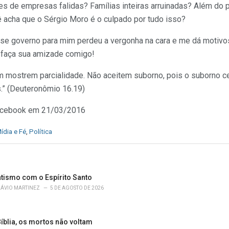
e
s de empresas falidas? Famílias inteiras arruinadas? Além do p
ê acha que o Sérgio Moro é o culpado por tudo isso?
e governo para mim perdeu a vergonha na cara e me dá motivos
esfaça sua amizade comigo!
em mostrem parcialidade. Não aceitem suborno, pois o suborno c
s.” (Deuteronômio 16.19)
 facebook em 21/03/2016
ídia e Fé
,
Política
atismo com o Espírito Santo
LÁVIO MARTINEZ
5 DE AGOSTO DE 2026
íblia, os mortos não voltam