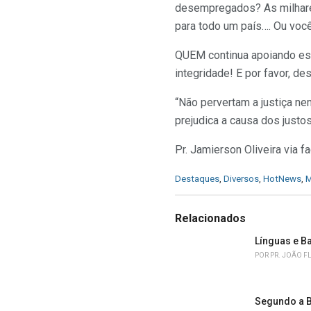
desempregados? As milhar
para todo um país…. Ou voc
QUEM continua apoiando ess
integridade! E por favor, d
“Não pervertam a justiça n
prejudica a causa dos justo
Pr. Jamierson Oliveira via
C
Destaques
,
Diversos
,
HotNews
,
M
a
t
e
Relacionados
g
o
Línguas e B
r
POR
PR. JOÃO F
i
e
s
Segundo a B
: