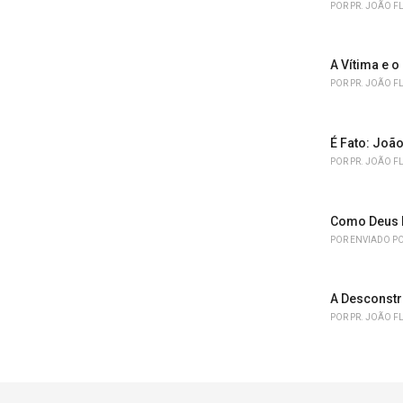
POR
PR. JOÃO F
A Vítima e o
POR
PR. JOÃO F
É Fato: João
POR
PR. JOÃO F
Como Deus 
POR
ENVIADO PO
A Desconstr
POR
PR. JOÃO F