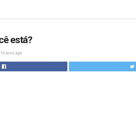
cê está?
10 anos ago