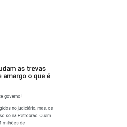
udam as trevas
 e amargo o que é
te governo!
idos no judiciário, mas, os
sso só na Petrobrás. Quem
1 milhões de