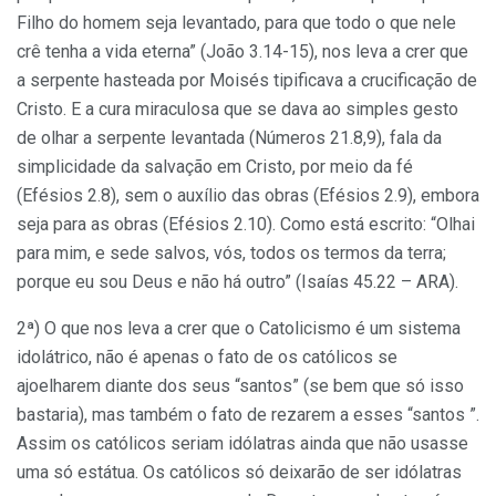
Filho do homem seja levantado, para que todo o que nele
crê tenha a vida eterna” (João 3.14-15), nos leva a crer que
a serpente hasteada por Moisés tipificava a crucificação de
Cristo. E a cura miraculosa que se dava ao simples gesto
de olhar a serpente levantada (Números 21.8,9), fala da
simplicidade da salvação em Cristo, por meio da fé
(Efésios 2.8), sem o auxílio das obras (Efésios 2.9), embora
seja para as obras (Efésios 2.10). Como está escrito: “Olhai
para mim, e sede salvos, vós, todos os termos da terra;
porque eu sou Deus e não há outro” (Isaías 45.22 – ARA).
2ª) O que nos leva a crer que o Catolicismo é um sistema
idolátrico, não é apenas o fato de os católicos se
ajoelharem diante dos seus “santos” (se bem que só isso
bastaria), mas também o fato de rezarem a esses “santos ”.
Assim os católicos seriam idólatras ainda que não usasse
uma só estátua. Os católicos só deixarão de ser idólatras