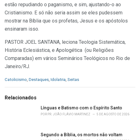
estão repudiando o paganismo, e sim, ajustando-o ao
Cristianismo. E só não seria assim se eles pudessem
mostrar na Bíblia que os profetas, Jesus e os apóstolos
ensinaram isso.
PASTOR JOEL SANTANA, leciona Teologia Sistemática,
História Eclesiástica, e Apologética (ou Religiões
Comparadas) em vários Seminários Teológicos no Rio de
Janeiro/RJ.
C
Catolicismo
,
Destaques
,
Idolatria
,
Seitas
a
t
e
Relacionados
g
o
Línguas e Batismo com o Espírito Santo
r
POR
PR. JOÃO FLÁVIO MARTINEZ
5 DE AGOSTO DE 2026
i
e
s
Segundo a Bíblia, os mortos não voltam
: