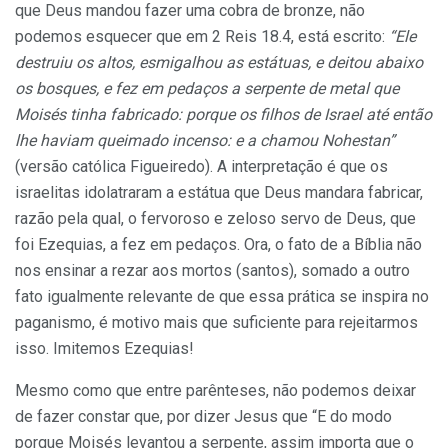
que Deus mandou fazer uma cobra de bronze, não
podemos esquecer que em 2 Reis 18.4, está escrito:
“Ele
destruiu os altos, esmigalhou as estátuas, e deitou abaixo
os bosques, e fez em pedaços a serpente de metal que
Moisés tinha fabricado: porque os filhos de Israel até então
lhe haviam queimado incenso: e a chamou Nohestan”
(versão católica Figueiredo). A interpretação é que os
israelitas idolatraram a estátua que Deus mandara fabricar,
razão pela qual, o fervoroso e zeloso servo de Deus, que
foi Ezequias, a fez em pedaços. Ora, o fato de a Bíblia não
nos ensinar a rezar aos mortos (santos), somado a outro
fato igualmente relevante de que essa prática se inspira no
paganismo, é motivo mais que suficiente para rejeitarmos
isso. Imitemos Ezequias!
Mesmo como que entre parênteses, não podemos deixar
de fazer constar que, por dizer Jesus que “E do modo
porque Moisés levantou a serpente, assim importa que o