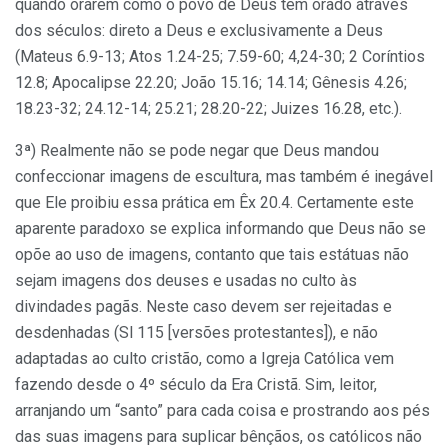
quando orarem como o povo de Deus tem orado através
dos séculos: direto a Deus e exclusivamente a Deus
(Mateus 6.9-13; Atos 1.24-25; 7.59-60; 4,24-30; 2 Coríntios
12.8; Apocalipse 22.20; João 15.16; 14.14; Gênesis 4.26;
18.23-32; 24.12-14; 25.21; 28.20-22; Juizes 16.28, etc.).
3ª) Realmente não se pode negar que Deus mandou
confeccionar imagens de escultura, mas também é inegável
que Ele proibiu essa prática em Êx 20.4. Certamente este
aparente paradoxo se explica informando que Deus não se
opõe ao uso de imagens, contanto que tais estátuas não
sejam imagens dos deuses e usadas no culto às
divindades pagãs. Neste caso devem ser rejeitadas e
desdenhadas (Sl 115 [versões protestantes]), e não
adaptadas ao culto cristão, como a Igreja Católica vem
fazendo desde o 4º século da Era Cristã. Sim, leitor,
arranjando um “santo” para cada coisa e prostrando aos pés
das suas imagens para suplicar bênçãos, os católicos não