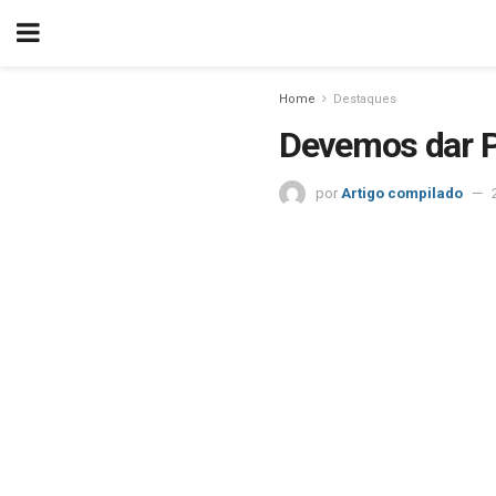
Home
Destaques
Devemos dar P
por
Artigo compilado