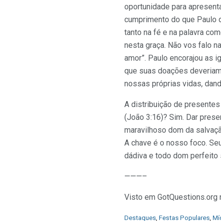
oportunidade para apresent
cumprimento do que Paulo d
tanto na fé e na palavra c
nesta graça. Não vos falo n
amor”. Paulo encorajou as 
que suas doações deveriam 
nossas próprias vidas, dand
A distribuição de presentes
(João 3:16)? Sim. Dar prese
maravilhoso dom da salvação
A chave é o nosso foco. Se
dádiva e todo dom perfeito 
———–
Visto em GotQuestions.org
C
Destaques
,
Festas Populares
,
Mí