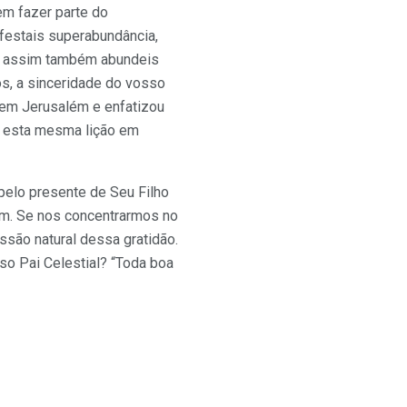
em fazer parte do
festais superabundância,
o, assim também abundeis
os, a sinceridade do vosso
 em Jerusalém e enfatizou
r esta mesma lição em
pelo presente de Seu Filho
tem. Se nos concentrarmos no
ssão natural dessa gratidão.
so Pai Celestial? “Toda boa