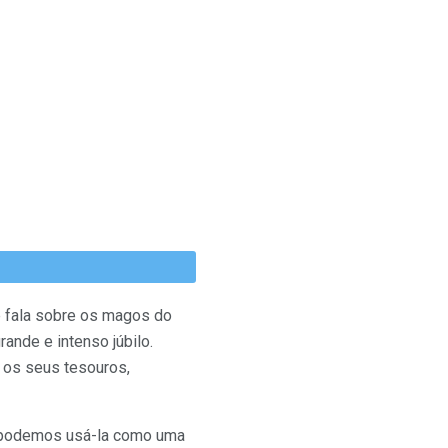
e fala sobre os magos do
ande e intenso júbilo.
o os seus tesouros,
e podemos usá-la como uma