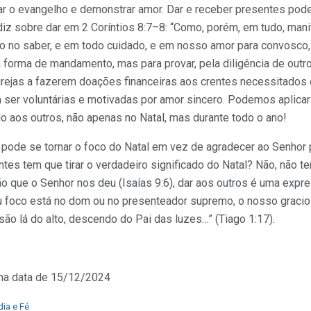
ar o evangelho e demonstrar amor. Dar e receber presentes pod
iz sobre dar em 2 Coríntios 8:7–8: “Como, porém, em tudo, mani
omo no saber, e em todo cuidado, e em nosso amor para convosc
a forma de mandamento, mas para provar, pela diligência de outr
igrejas a fazerem doações financeiras aos crentes necessitados
ser voluntárias e motivadas por amor sincero. Podemos aplica
o aos outros, não apenas no Natal, mas durante todo o ano!
 pode se tornar o foco do Natal em vez de agradecer ao Senhor 
ntes tem que tirar o verdadeiro significado do Natal? Não, não 
 que o Senhor nos deu (Isaías 9:6), dar aos outros é uma expre
u foco está no dom ou no presenteador supremo, o nosso gracio
são lá do alto, descendo do Pai das luzes…” (Tiago 1:17).
 na data de 15/12/2024
dia e Fé