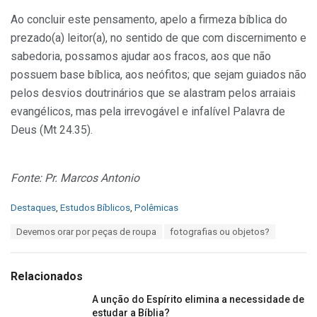
Ao concluir este pensamento, apelo a firmeza bíblica do
prezado(a) leitor(a), no sentido de que com discernimento e
sabedoria, possamos ajudar aos fracos, aos que não
possuem base bíblica, aos neófitos; que sejam guiados não
pelos desvios doutrinários que se alastram pelos arraiais
evangélicos, mas pela irrevogável e infalível Palavra de
Deus (Mt 24.35).
Fonte: Pr. Marcos Antonio
C
Destaques
,
Estudos Bíblicos
,
Polêmicas
a
T
Devemos orar por peças de roupa
fotografias ou objetos?
t
a
e
g
g
s
o
Relacionados
:
r
i
A unção do Espírito elimina a necessidade de
e
estudar a Bíblia?