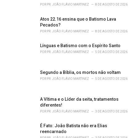
s
POR
PR. JOÃO FLÁVIO MARTINEZ
8 DE AGOSTO DE 2026
:
Atos 22.16 ensina que o Batismo Lava
Pecados?
POR
PR. JOÃO FLÁVIO MARTINEZ
8 DE AGOSTO DE 2026
Línguas e Batismo com o Espírito Santo
POR
PR. JOÃO FLÁVIO MARTINEZ
5 DE AGOSTO DE 2026
Segundo a Bíblia, os mortos não voltam
POR
PR. JOÃO FLÁVIO MARTINEZ
5 DE AGOSTO DE 2026
A Vítima e o Líder da seita, tratamentos
diferentes!
POR
PR. JOÃO FLÁVIO MARTINEZ
3 DE AGOSTO DE 2026
É Fato: João Batista não era Elias
reencarnado
POR
PR. JOÃO FLÁVIO MARTINEZ
3 DE AGOSTO DE 2026