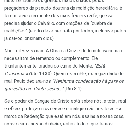
história? Dentre os grandes males criados pelos
pregadores da pseudo-doutrina da maldição hereditária, é
terem criado na mente dos mais frágeis na fé, que se
precisa ajudar o Calvário, com orações de “quebra de
maldições” (e isto deve ser feito por todos, inclusive pelos
já salvos, ensinam eles).
Não, mil vezes não! A Obra da Cruz e do túmulo vazio não
necessitam de remendo ou complemento. Ele
triunfantemente, bradou do cume do Monte:
“Está
Consumado”
(Jo 19.30). Quem está nEle, está guardado do
mal. Paulo declara-nos
“Nenhuma condenação há para os
que estão em Cristo Jesus…”
(Rm 8.1).
Se o poder do Sangue de Cristo está sobre nós, a total, real
e eficaz proteção nos cerca e o maligno não nos toca. E a
marca da Redenção que está em nós, assinala nossa casa,
nosso carro, nosso dinheiro, enfim, tudo o que temos.