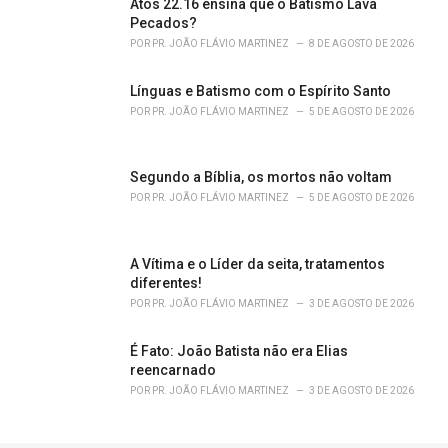
Atos 22.16 ensina que o Batismo Lava
:
Pecados?
POR
PR. JOÃO FLÁVIO MARTINEZ
8 DE AGOSTO DE 2026
Línguas e Batismo com o Espírito Santo
POR
PR. JOÃO FLÁVIO MARTINEZ
5 DE AGOSTO DE 2026
Segundo a Bíblia, os mortos não voltam
POR
PR. JOÃO FLÁVIO MARTINEZ
5 DE AGOSTO DE 2026
A Vítima e o Líder da seita, tratamentos
diferentes!
POR
PR. JOÃO FLÁVIO MARTINEZ
3 DE AGOSTO DE 2026
É Fato: João Batista não era Elias
reencarnado
POR
PR. JOÃO FLÁVIO MARTINEZ
3 DE AGOSTO DE 2026