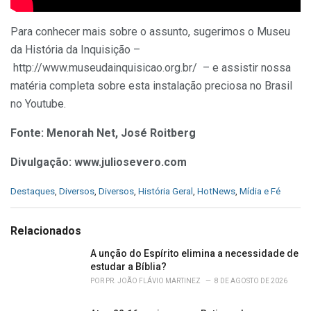
Para conhecer mais sobre o assunto, sugerimos o Museu
da História da Inquisição –
http://www.museudainquisicao.org.br/ – e assistir nossa
matéria completa sobre esta instalação preciosa no Brasil
no Youtube.
Fonte: Menorah Net, José Roitberg
Divulgação: www.juliosevero.com
C
Destaques
,
Diversos
,
Diversos
,
História Geral
,
HotNews
,
Mídia e Fé
a
t
e
Relacionados
g
o
A unção do Espírito elimina a necessidade de
r
estudar a Bíblia?
i
POR
PR. JOÃO FLÁVIO MARTINEZ
8 DE AGOSTO DE 2026
e
s