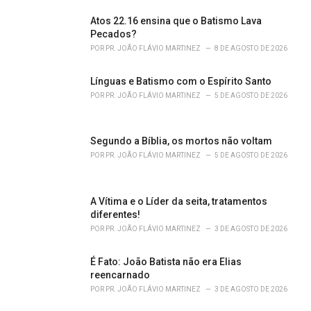
s
Atos 22.16 ensina que o Batismo Lava
:
Pecados?
POR
PR. JOÃO FLÁVIO MARTINEZ
8 DE AGOSTO DE 2026
Línguas e Batismo com o Espírito Santo
POR
PR. JOÃO FLÁVIO MARTINEZ
5 DE AGOSTO DE 2026
Segundo a Bíblia, os mortos não voltam
POR
PR. JOÃO FLÁVIO MARTINEZ
5 DE AGOSTO DE 2026
A Vítima e o Líder da seita, tratamentos
diferentes!
POR
PR. JOÃO FLÁVIO MARTINEZ
3 DE AGOSTO DE 2026
É Fato: João Batista não era Elias
reencarnado
POR
PR. JOÃO FLÁVIO MARTINEZ
3 DE AGOSTO DE 2026