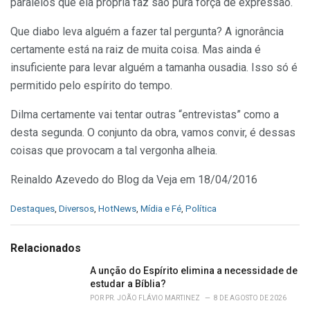
paralelos que ela própria faz são pura força de expressão.
Que diabo leva alguém a fazer tal pergunta? A ignorância
certamente está na raiz de muita coisa. Mas ainda é
insuficiente para levar alguém a tamanha ousadia. Isso só é
permitido pelo espírito do tempo.
Dilma certamente vai tentar outras “entrevistas” como a
desta segunda. O conjunto da obra, vamos convir, é dessas
coisas que provocam a tal vergonha alheia.
Reinaldo Azevedo do Blog da Veja em 18/04/2016
C
Destaques
,
Diversos
,
HotNews
,
Mídia e Fé
,
Política
a
t
e
Relacionados
g
o
A unção do Espírito elimina a necessidade de
r
estudar a Bíblia?
i
POR
PR. JOÃO FLÁVIO MARTINEZ
8 DE AGOSTO DE 2026
e