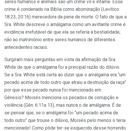
seres humanos e animais são um crime vil e infame. Esse
crime é condenado na Bíblia como abominação (Levítico
18:23, 20:16) merecedora da pena de morte. O fato de que a
Sra. White descreve o amálgama como um aviltante crime é
evidência irrefutável de que ela se referia à bestialidade,
não ao matrimônio entre seres humanos de diferentes
antecedentes raciais.
Surgiram mais perguntas em vista da afirmação da Sra.
White de que o amálgama foi a principal razão do dilúvio.
Se a Sra. White está certa ao dizer que o amálgama era “um
pecado acima de todo outro que atraiu a destruição da raça”
por que esse pecado nunca foi mencionado em
Gênesis? Moisés menciona os pecados de corrupção e
violência (Gên. 6:11a 13), mas nunca o de amálgama. É de
se pensar que, se o amálgama foi “um pecado acima de
todo outro” que trouxe o dilúvio, Moisés pelo menos o teria
mencionado! Como pôde ter-se esquecido desse horrendo