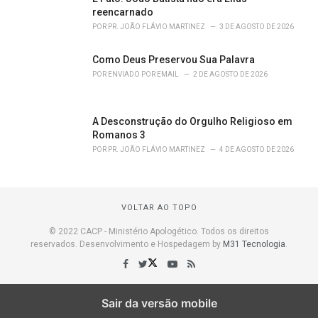
reencarnado
POR
PR. JOÃO FLÁVIO MARTINEZ
3 DE AGOSTO DE 2026
Como Deus Preservou Sua Palavra
POR
ENVIADO POR EMAIL
2 DE AGOSTO DE 2026
A Desconstrução do Orgulho Religioso em
Romanos 3
POR
PR. JOÃO FLÁVIO MARTINEZ
4 DE AGOSTO DE 2026
VOLTAR AO TOPO
© 2022 CACP - Ministério Apologético. Todos os direitos
reservados. Desenvolvimento e Hospedagem by
M31 Tecnologia
.
Sair da versão mobile