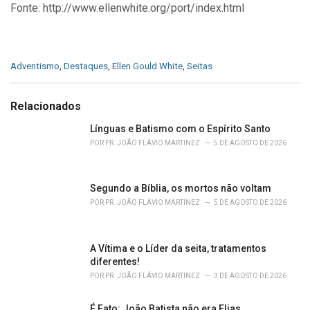
Fonte: http://www.ellenwhite.org/port/index.html
C
Adventismo
,
Destaques
,
Ellen Gould White
,
Seitas
a
t
e
Relacionados
g
o
Línguas e Batismo com o Espírito Santo
r
POR
PR. JOÃO FLÁVIO MARTINEZ
5 DE AGOSTO DE 2026
i
e
s
Segundo a Bíblia, os mortos não voltam
:
POR
PR. JOÃO FLÁVIO MARTINEZ
5 DE AGOSTO DE 2026
A Vítima e o Líder da seita, tratamentos
diferentes!
POR
PR. JOÃO FLÁVIO MARTINEZ
3 DE AGOSTO DE 2026
É Fato: João Batista não era Elias