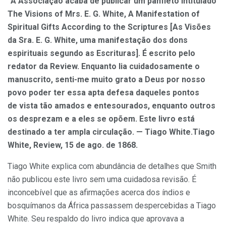
“A Associação acaba de publicar um panfleto intitulado
The Visions of Mrs. E. G. White, A Manifestation of
Spiritual Gifts According to the Scriptures [As Visões
da Sra. E. G. White, uma manifestação dos dons
espirituais segundo as Escrituras]. É escrito pelo
redator da Review. Enquanto lia cuidadosamente o
manuscrito, senti-me muito grato a Deus por nosso
povo poder ter essa apta defesa daqueles pontos
de vista tão amados e entesourados, enquanto outros
os desprezam e a eles se opõem. Este livro está
destinado a ter ampla circulação. — Tiago White.Tiago
White, Review, 15 de ago. de 1868.
Tiago White explica com abundância de detalhes que Smith
não publicou este livro sem uma cuidadosa revisão. É
inconcebível que as afirmações acerca dos índios e
bosquímanos da África passassem despercebidas a Tiago
White. Seu respaldo do livro indica que aprovava a