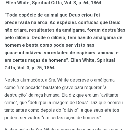
Ellen White, Spiritual Gifts, Vol. 3, p. 64, 1864
“Toda espécie de animal que Deus criou foi
preservada na arca. As espécies confusas que Deus
não criara, resultantes da amálgama, foram destruídas
pelo dilúvio. Desde o dilúvio, tem havido amálgama de
homem e besta como pode ser visto nas
quase infindáveis variedades de espécies animais e
em certas raças de homens”. Ellen White, Spiritual
Gifts, Vol. 3, p. 75, 1864
Nestas afirmações, a Sra. White descreve o amálgama
como “um pecado” bastante grave para requerer “a
destruição” da raça humana. Ela diz que era um “aviltante
crime”, que “deturpou a imagem de Deus”. Diz que ocorreu
tanto antes como depois do “dilúvio”, e que seus efeitos
podem ser vistos “em certas raças de homens”.
A afirmação da Sra. White parece indicar que ela cria que a