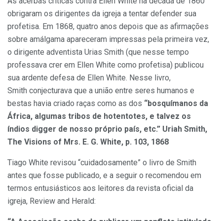
As acerbas críticas contra Ellen White na década de 1860
obrigaram os dirigentes da igreja a tentar defender sua
profetisa. Em 1868, quatro anos depois que as afirmações
sobre amálgama apareceram impressas pela primeira vez,
o dirigente adventista Urias Smith (que nesse tempo
professava crer em Ellen White como profetisa) publicou
sua ardente defesa de Ellen White. Nesse livro,
Smith conjecturava que a união entre seres humanos e
bestas havia criado raças como as dos
“bosquímanos da
África, algumas tribos de hotentotes, e talvez os
índios digger de nosso próprio país, etc.” Uriah Smith,
The Visions of Mrs. E. G. White, p. 103, 1868
Tiago White revisou “cuidadosamente” o livro de Smith
antes que fosse publicado, e a seguir o recomendou em
termos entusiásticos aos leitores da revista oficial da
igreja, Review and Herald: