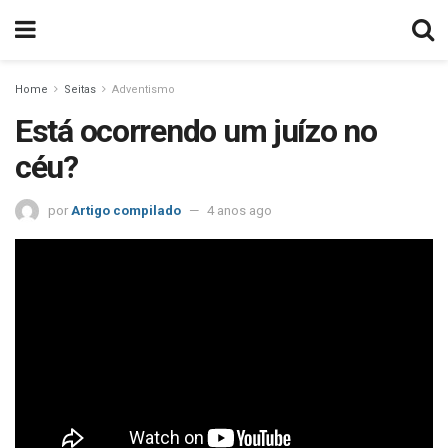
Home
Seitas
Adventismo
Está ocorrendo um juízo no
céu?
por
Artigo compilado
4 anos ago