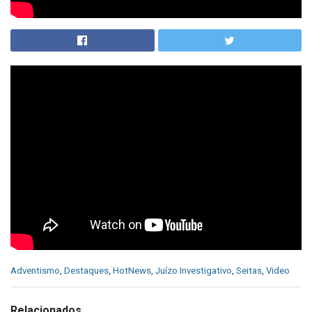
C
Adventismo
,
Destaques
,
HotNews
,
Juízo Investigativo
,
Seitas
,
Video
a
t
e
Relacionados