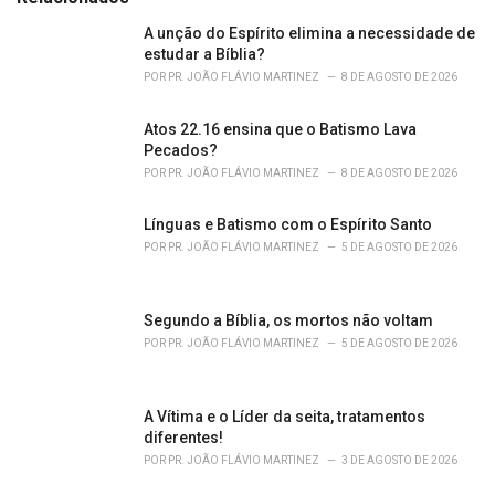
g
o
A unção do Espírito elimina a necessidade de
r
estudar a Bíblia?
i
POR
PR. JOÃO FLÁVIO MARTINEZ
8 DE AGOSTO DE 2026
e
s
Atos 22.16 ensina que o Batismo Lava
:
Pecados?
POR
PR. JOÃO FLÁVIO MARTINEZ
8 DE AGOSTO DE 2026
Línguas e Batismo com o Espírito Santo
POR
PR. JOÃO FLÁVIO MARTINEZ
5 DE AGOSTO DE 2026
Segundo a Bíblia, os mortos não voltam
POR
PR. JOÃO FLÁVIO MARTINEZ
5 DE AGOSTO DE 2026
A Vítima e o Líder da seita, tratamentos
diferentes!
POR
PR. JOÃO FLÁVIO MARTINEZ
3 DE AGOSTO DE 2026