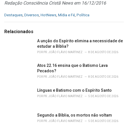
Redação Consciência Cristã News em 16/12/2016
C
Destaques
,
Diversos
,
HotNews
,
Mídia e Fé
,
Política
a
t
e
Relacionados
g
o
A unção do Espírito elimina a necessidade de
r
estudar a Bíblia?
i
POR
PR. JOÃO FLÁVIO MARTINEZ
8 DE AGOSTO DE 2026
e
s
Atos 22.16 ensina que o Batismo Lava
:
Pecados?
POR
PR. JOÃO FLÁVIO MARTINEZ
8 DE AGOSTO DE 2026
Línguas e Batismo com o Espírito Santo
POR
PR. JOÃO FLÁVIO MARTINEZ
5 DE AGOSTO DE 2026
Segundo a Bíblia, os mortos não voltam
POR
PR. JOÃO FLÁVIO MARTINEZ
5 DE AGOSTO DE 2026