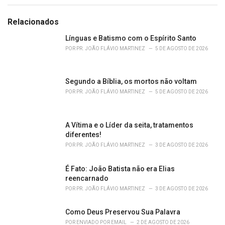
a
t
e
Relacionados
g
o
Línguas e Batismo com o Espírito Santo
r
POR
PR. JOÃO FLÁVIO MARTINEZ
5 DE AGOSTO DE 2026
i
e
s
Segundo a Bíblia, os mortos não voltam
:
POR
PR. JOÃO FLÁVIO MARTINEZ
5 DE AGOSTO DE 2026
A Vítima e o Líder da seita, tratamentos
diferentes!
POR
PR. JOÃO FLÁVIO MARTINEZ
3 DE AGOSTO DE 2026
É Fato: João Batista não era Elias
reencarnado
POR
PR. JOÃO FLÁVIO MARTINEZ
3 DE AGOSTO DE 2026
Como Deus Preservou Sua Palavra
POR
ENVIADO POR EMAIL
2 DE AGOSTO DE 2026