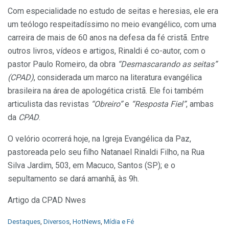
Com especialidade no estudo de seitas e heresias, ele era
um teólogo respeitadíssimo no meio evangélico, com uma
carreira de mais de 60 anos na defesa da fé cristã. Entre
outros livros, vídeos e artigos, Rinaldi é co-autor, com o
pastor Paulo Romeiro, da obra
“Desmascarando as seitas”
(CPAD)
, considerada um marco na literatura evangélica
brasileira na área de apologética cristã. Ele foi também
articulista das revistas
“Obreiro”
e
“Resposta Fiel”
, ambas
da
CPAD
.
O velório ocorrerá hoje, na Igreja Evangélica da Paz,
pastoreada pelo seu filho Natanael Rinaldi Filho, na Rua
Silva Jardim, 503, em Macuco, Santos (SP); e o
sepultamento se dará amanhã, às 9h.
Artigo da CPAD Nwes
C
Destaques
,
Diversos
,
HotNews
,
Mídia e Fé