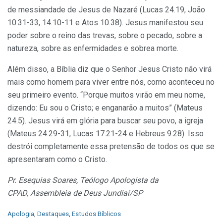
de messiandade de Jesus de Nazaré (Lucas 24.19, João
10.31-33, 14.10-11 e Atos 10.38). Jesus manifestou seu
poder sobre o reino das trevas, sobre o pecado, sobre a
natureza, sobre as enfermidades e sobrea morte.
Além disso, a Bíblia diz que o Senhor Jesus Cristo não virá
mais como homem para viver entre nós, como aconteceu no
seu primeiro evento. “Porque muitos virão em meu nome,
dizendo: Eu sou o Cristo; e enganarão a muitos” (Mateus
24.5). Jesus virá em glória para buscar seu povo, a igreja
(Mateus 24.29-31, Lucas 17.21-24 e Hebreus 9.28). Isso
destrói completamente essa pretensão de todos os que se
apresentaram como o Cristo.
Pr. Esequias Soares,
Teólogo Apologista da
CPAD,
Assembleia de Deus Jundiaí/SP
C
Apologia
,
Destaques
,
Estudos Bíblicos