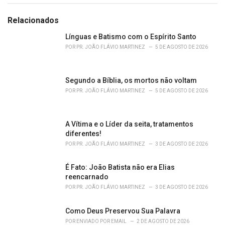
a
t
e
Relacionados
g
o
Línguas e Batismo com o Espírito Santo
r
POR
PR. JOÃO FLÁVIO MARTINEZ
5 DE AGOSTO DE 2026
i
e
s
Segundo a Bíblia, os mortos não voltam
:
POR
PR. JOÃO FLÁVIO MARTINEZ
5 DE AGOSTO DE 2026
A Vítima e o Líder da seita, tratamentos
diferentes!
POR
PR. JOÃO FLÁVIO MARTINEZ
3 DE AGOSTO DE 2026
É Fato: João Batista não era Elias
reencarnado
POR
PR. JOÃO FLÁVIO MARTINEZ
3 DE AGOSTO DE 2026
Como Deus Preservou Sua Palavra
POR
ENVIADO POR EMAIL
2 DE AGOSTO DE 2026