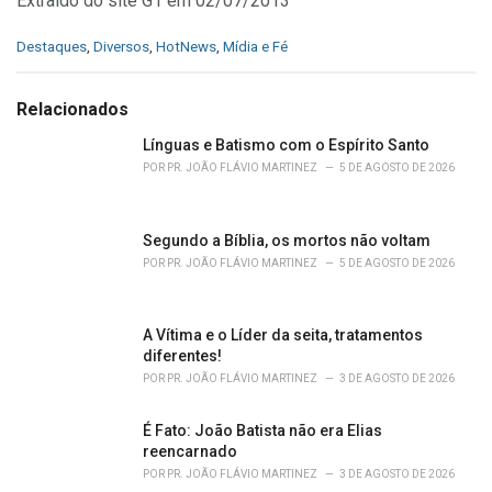
Extraído do site G1 em 02/07/2013
C
Destaques
,
Diversos
,
HotNews
,
Mídia e Fé
a
t
e
Relacionados
g
o
Línguas e Batismo com o Espírito Santo
r
POR
PR. JOÃO FLÁVIO MARTINEZ
5 DE AGOSTO DE 2026
i
e
s
Segundo a Bíblia, os mortos não voltam
:
POR
PR. JOÃO FLÁVIO MARTINEZ
5 DE AGOSTO DE 2026
A Vítima e o Líder da seita, tratamentos
diferentes!
POR
PR. JOÃO FLÁVIO MARTINEZ
3 DE AGOSTO DE 2026
É Fato: João Batista não era Elias
reencarnado
POR
PR. JOÃO FLÁVIO MARTINEZ
3 DE AGOSTO DE 2026