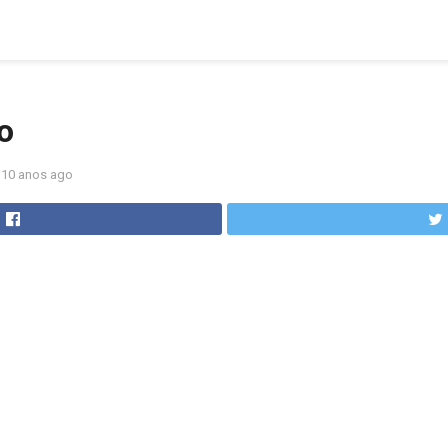
o
10 anos ago