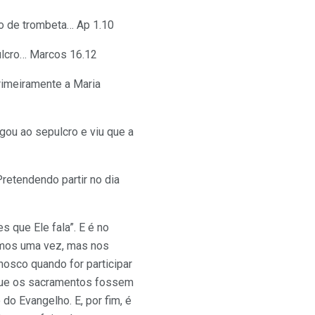
mo de trombeta… Ap 1.10
pulcro… Marcos 16.12
rimeiramente a Maria
ou ao sepulcro e viu que a
Pretendendo partir no dia
s que Ele fala”. E é no
amos uma vez, mas nos
osco quando for participar
a que os sacramentos fossem
do Evangelho. E, por fim, é