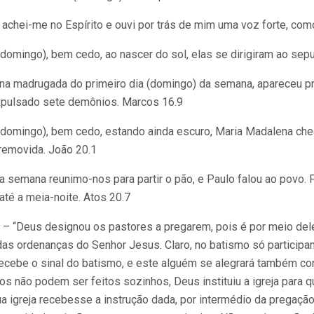
 achei-me no Espírito e ouvi por trás de mim uma voz forte, co
domingo), bem cedo, ao nascer do sol, elas se dirigiram ao se
na madrugada do primeiro dia (domingo) da semana, apareceu p
xpulsado sete demônios. Marcos 16.9
(domingo), bem cedo, estando ainda escuro, Maria Madalena cheg
 removida. João 20.1
a semana reunimo-nos para partir o pão, e Paulo falou ao povo. 
até a meia-noite. Atos 20.7
ue – “Deus designou os pastores a pregarem, pois é por meio dele
as ordenanças do Senhor Jesus. Claro, no batismo só particip
cebe o sinal do batismo, e este alguém se alegrará também con
os não podem ser feitos sozinhos, Deus instituiu a igreja par
a igreja recebesse a instrução dada, por intermédio da pregação 