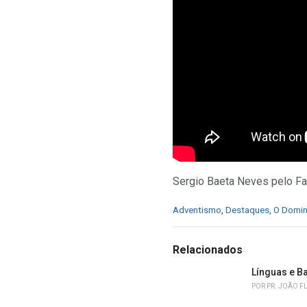
Sergio Baeta Neves pelo F
C
Adventismo
,
Destaques
,
O Domi
a
t
e
Relacionados
g
o
Línguas e B
r
POR
PR. JOÃO F
i