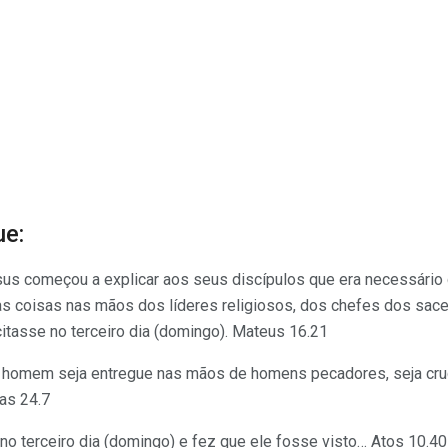
ue:
 começou a explicar aos seus discípulos que era necessário 
s coisas nas mãos dos líderes religiosos, dos chefes dos sac
citasse no terceiro dia (domingo). Mateus 16.21
o homem seja entregue nas mãos de homens pecadores, seja cruc
cas 24.7
no terceiro dia (domingo) e fez que ele fosse visto… Atos 10.40