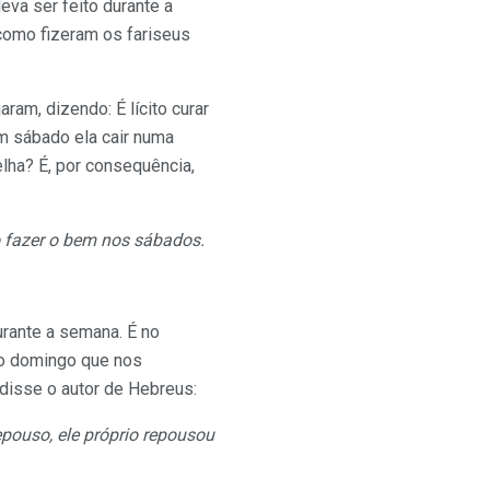
va ser feito durante a
omo fizeram os fariseus
ram, dizendo: É lícito curar
m sábado ela cair numa
lha? É, por consequência,
to fazer o bem nos sábados.
rante a semana. É no
no domingo que nos
disse o autor de Hebreus:
pouso, ele próprio repousou