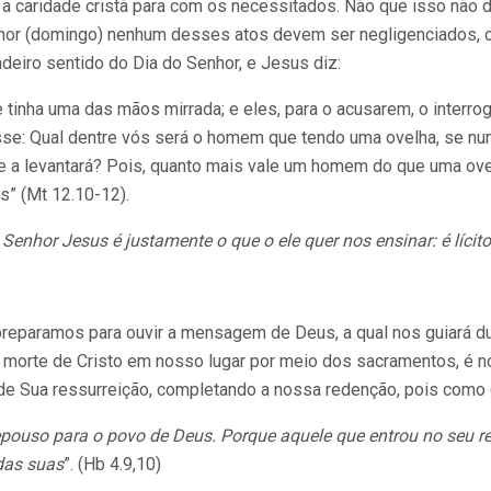
 caridade cristã para com os necessitados. Não que isso não de
hor (domingo) nenhum desses atos devem ser negligenciados, c
eiro sentido do Dia do Senhor, e Jesus diz:
tinha uma das mãos mirrada; e eles, para o acusarem, o interroga
sse: Qual dentre vós será o homem que tendo uma ovelha, se nu
 e a levantará? Pois, quanto mais vale um homem do que uma ove
s” (Mt 12.10-12).
o Senhor Jesus é justamente o que o ele quer nos ensinar: é líci
reparamos para ouvir a mensagem de Deus, a qual nos guiará du
morte de Cristo em nosso lugar por meio dos sacramentos, é 
de Sua ressurreição, completando a nossa redenção, pois como 
epouso para o povo de Deus. Porque aquele que entrou no seu re
das suas
”. (Hb 4.9,10)