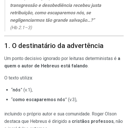
transgressão e desobediência recebeu justa
retribuição, como escaparemos nós, se
negligenciarmos tão grande salvação…?”
(Hb 2.1–3)
1. O destinatário da advertência
Um ponto decisivo ignorado por leituras deterministas é
a
quem o autor de Hebreus está falando
.
O texto utiliza:
“
nós
” (v.1),
“
como escaparemos nós
” (v.3),
incluindo o próprio autor e sua comunidade. Roger Olson
destaca que Hebreus é dirigido a
cristãos professos
, não