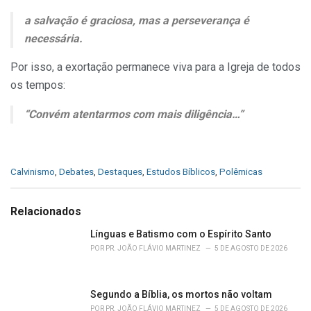
a salvação é graciosa, mas a perseverança é
necessária.
Por isso, a exortação permanece viva para a Igreja de todos
os tempos:
“Convém atentarmos com mais diligência…”
C
Calvinismo
,
Debates
,
Destaques
,
Estudos Bíblicos
,
Polêmicas
a
t
e
Relacionados
g
o
Línguas e Batismo com o Espírito Santo
r
POR
PR. JOÃO FLÁVIO MARTINEZ
5 DE AGOSTO DE 2026
i
e
s
Segundo a Bíblia, os mortos não voltam
:
POR
PR. JOÃO FLÁVIO MARTINEZ
5 DE AGOSTO DE 2026