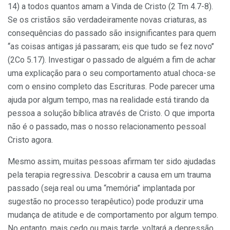
14) a todos quantos amam a Vin­da de Cristo (2 Tm 4.7-8).
Se os cristãos são verdadeiramente novas cria­turas, as
consequências do passado são insignificantes para quem
‘‘as coi­sas antigas já passaram; eis que tudo se fez novo’’
(2Co 5.17). Investigar o passado de alguém a fim de achar
uma explicação para o seu comportamen­to atual choca-se
com o ensino com­pleto das Escrituras. Pode parecer uma
ajuda por algum tempo, mas na rea­lidade está tirando da
pessoa a solução bíblica através de Cristo. O que impor­ta
não é o passado, mas o nosso relacionamento pessoal
Cristo agora.
Mesmo assim, muitas pessoas afirmam ter sido ajudadas
pela tera­pia regressiva. Descobrir a causa em um trauma
passado (seja real ou uma “memória” implantada por
sugestão no processo terapêutico) pode pro­duzir uma
mudança de atitude e de comportamento por algum tempo.
No entanto, mais cedo ou mais tarde, vol­tará a depressão