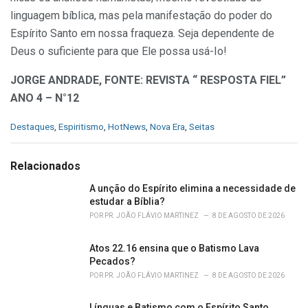
linguagem bíblica, mas pela manifestação do poder do
Espí­rito Santo em nossa fraqueza. Seja dependente de
Deus o suficiente para que Ele possa usá-Io!
JORGE ANDRADE, FONTE: REVISTA “ RESPOSTA FIEL”
ANO 4 – N°12
C
Destaques
,
Espiritismo
,
HotNews
,
Nova Era
,
Seitas
a
t
e
Relacionados
g
o
A unção do Espírito elimina a necessidade de
r
estudar a Bíblia?
i
POR
PR. JOÃO FLÁVIO MARTINEZ
8 DE AGOSTO DE 2026
e
s
Atos 22.16 ensina que o Batismo Lava
:
Pecados?
POR
PR. JOÃO FLÁVIO MARTINEZ
8 DE AGOSTO DE 2026
Línguas e Batismo com o Espírito Santo