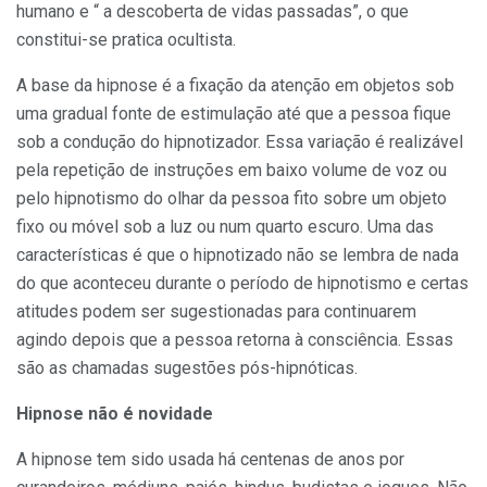
humano e “ a descoberta de vidas passadas”, o que
constitui-se pratica ocultista.
A base da hip­nose é a fixação da atenção em obje­tos sob
uma gra­dual fonte de estimulação até que a pessoa fique
sob a condução do hipnotizador. Essa va­riação é realizável
pela re­petição de instruções em baixo volume de voz ou
pelo hipnotis­mo do olhar da pessoa fito sobre um objeto
fixo ou móvel sob a luz ou num quarto escuro. Uma das
características é que o hipnotizado não se lembra de nada
do que aconteceu durante o perí­odo de hipnotismo e certas
atitudes podem ser sugestionadas para continu­arem
agindo depois que a pessoa retorna à consciência. Essas
são as cha­madas sugestões pós-hipnóticas.
Hipnose não é novidade
A hipnose tem sido usada há cen­tenas de anos por