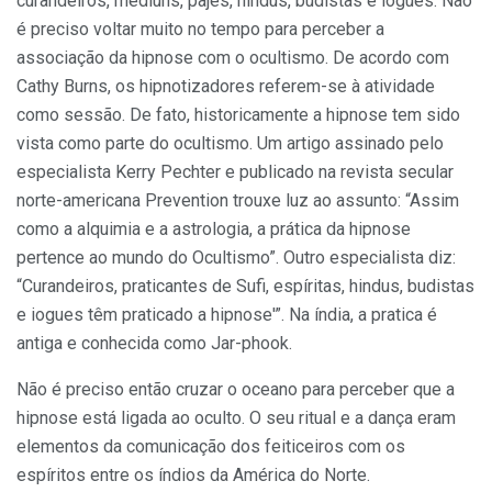
curandeiros, médiuns, pajés, hindus, budistas e iogues. Não
é preciso voltar muito no tempo para perceber a
associação da hipnose com o ocultismo. De acordo com
Cathy Burns, os hipnotizadores referem-se à atividade
como sessão. De fato, histori­camente a hipnose tem sido
vista como parte do ocultismo. Um artigo assinado pelo
especialista Kerry Pechter e publi­cado na revista secular
norte-america­na Prevention trouxe luz ao assunto: “Assim
como a alquimia e a astrologia, a prática da hipnose
pertence ao mun­do do Ocultismo”. Outro especialista diz:
“Curandeiros, praticantes de Sufi, espí­ritas, hindus, budistas
e iogues têm pra­ticado a hipnose'”. Na índia, a pratica é
antiga e conhecida como Jar-phook.
Não é preciso então cruzar o oce­ano para perceber que a
hipnose está ligada ao oculto. O seu ritual e a dança eram
elementos da comunicação dos feiticeiros com os
espíritos entre os ín­dios da América do Norte.