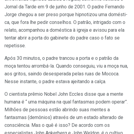
Jornal da Tarde em 9 de junho de 2001. O padre Fernando
Jorge chegou a ser preso porque hipnotizou uma domésti­
ca, que fora lhe pedir conselhos. O pa­trão, intrigado com o
relato, acompanhou a doméstica à igreja e avisou para ela
tentar abrir a porta do gabinete do padre caso o fato se
repetisse.
Após 30 minutos, o padre trancou a porta e o patrão da
moça tentou arrombá-la. Quando conseguiu, viu a moça nua,
aos gritos, saindo desespe­rada pelas ruas de Mococa.
Nesse ins­tante, o padre estava ajeitando a calça.
O cientista prêmio Nobel John Eccles disse que a mente
humana é “ uma máquina na qual fantasmas po­dem operar”.
Milhões de pessoas es­tão abrindo suas mentes a
fantasmas (demônios) através de um estado al­terado de
consciência. Mas o quê é isso? De acordo com os
especialistas John Ankerberg e John Weldon, é o cultivo