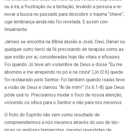
ou a ira, a frustração ou a tentação, levando a pessoa a re­
novar a busca no passado para des­cobrir o trauma “chave”,
cuja lembran­ça ainda não foi revelada. E assim con­
tinuamente.
Jamais se encontra na Bíblia alusão a José, Davi, Daniel ou
qualquer outro herói da fé precisando de tera­pias como as
que estão por aí, consi­deradas hoje tão vitais e eficazes.
Foi quando Jó teve um vislumbre de Deus e disse “Eu me
abomino e me arre­pendo no pó e na cinza” (Jó t2.6) que­de
foi restaurado pelo Senhor. Foi também quando Isaías teve
a visão de Deus e clamou: “Ai de mim!” (Is 6.1-8) que Deus
pôde usá-lo. Precisamos mudar o foco de nossa atenção,
volvendo os olhos para o Senhor e não para nós mesmos.
O fruto do Espírito não vem como resultado de
compreendermos a nós mesmos através do uso de téc­
nicas ou análises humanistas, mesmo revestidas de