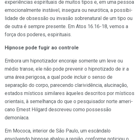
experiências espirituais de muitos tipos e, em uma pessoa
emocionalmente ins­tável, insegura ou neurótica, a possibi­
lidade de obsessão ou invasão sobrenatural de um tipo ou
de outra é sem­pre presente. Em Atos 16.16-18, vemos a
força dos poderes, espirituais.
Hipnose pode fugir ao controle
Embora um hipnotizador encoraje somente um leve ou
médio transe, ele não pode prevenir o hipnotizado de ir a
uma área perigosa, a qual pode incluir o senso de
separação do corpo, parecendo clarividência, alucinação,
es­tados místicos similares àqueles descri­tos por místicos
orientais, à semelhan­ça do que o pesquisador norte ameri­
cano Ernest Hilgard descreveu como possessão
demoníaca.
Em Mococa, interior de São Pau­lo, um escândalo
envolvendo hipnose abalou a região, conforme noticiou o