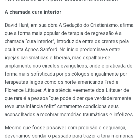
A chamada cura interior
David Hunt, em sua obra A Se­dução do Cristianismo, afirma
que a forma mais popular de terapia de re­gressão é a
chamada “cura interior”, introduzida entre os crentes pela
ocultista Agnes Sanford. No início pre­dominava entre
igrejas carismáticas e liberais, mas espalhou-se
amplamente nos círculos evangélicos, onde é praticada de
forma mais sofisticada por psicólogos e igualmente por
terapeutas leigos como os norte-americanos Fred e
Florence Littauer. A insistência vee­mente dos Littauer de
que rara é a pessoa “que pode dizer que verda­deiramente
teve uma infância feliz” certamente condiciona seus
aconse­lhados a recobrar memórias traumáti­cas e infelizes.
Mesmo que fosse possível, com precisão e segurança,
deveríamos son­dar o passado para trazer a tona me­mórias