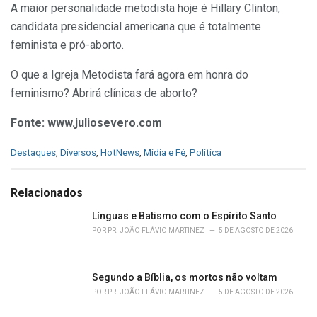
A maior personalidade metodista hoje é Hillary Clinton,
candidata presidencial americana que é totalmente
feminista e pró-aborto.
O que a Igreja Metodista fará agora em honra do
feminismo? Abrirá clínicas de aborto?
Fonte: www.juliosevero.com
C
Destaques
,
Diversos
,
HotNews
,
Mídia e Fé
,
Política
a
t
e
Relacionados
g
o
Línguas e Batismo com o Espírito Santo
r
POR
PR. JOÃO FLÁVIO MARTINEZ
5 DE AGOSTO DE 2026
i
e
s
Segundo a Bíblia, os mortos não voltam
:
POR
PR. JOÃO FLÁVIO MARTINEZ
5 DE AGOSTO DE 2026