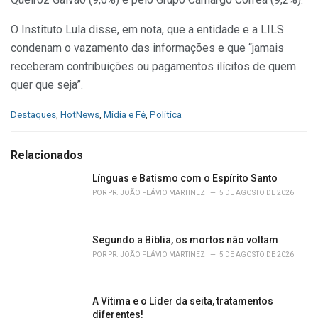
O Instituto Lula disse, em nota, que a entidade e a LILS
condenam o vazamento das informações e que “jamais
receberam contribuições ou pagamentos ilícitos de quem
quer que seja”.
C
Destaques
,
HotNews
,
Mídia e Fé
,
Política
a
t
e
Relacionados
g
o
Línguas e Batismo com o Espírito Santo
r
POR
PR. JOÃO FLÁVIO MARTINEZ
5 DE AGOSTO DE 2026
i
e
s
Segundo a Bíblia, os mortos não voltam
:
POR
PR. JOÃO FLÁVIO MARTINEZ
5 DE AGOSTO DE 2026
A Vítima e o Líder da seita, tratamentos
diferentes!