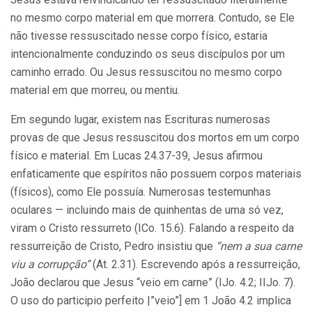
no mesmo corpo material em que morrera. Contudo, se Ele
não tivesse ressuscitado nesse corpo físico, estaria
intencionalmente conduzindo os seus discípulos por um
caminho errado. Ou Jesus ressuscitou no mesmo corpo
material em que morreu, ou mentiu.
Em segundo lugar, existem nas Escrituras numerosas
provas de que Jesus ressuscitou dos mortos em um corpo
físico e material. Em Lucas 24.37-39, Jesus afirmou
enfaticamente que espíritos não possuem corpos materiais
(físicos), como Ele possuía. Numerosas testemunhas
oculares — incluindo mais de quinhentas de uma só vez,
viram o Cristo ressurreto (ICo. 15.6). Falando a respeito da
ressurreição de Cristo, Pedro insistiu que
“nem a sua carne
viu a corrupção”
(At. 2.31). Escrevendo após a ressurreição,
João declarou que Jesus “veio em carne” (IJo. 4.2; IIJo. 7).
O uso do participio perfeito |”veio”] em 1 João 4.2 implica