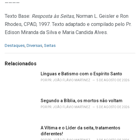
————
Texto Base:
Resposta às Seitas
, Norman L. Geisler e Ron
Rhodes, CPAD, 1997. Texto adaptado e compilado pelo Pr.
Edison Miranda da Silva e Maria Candida Alves.
C
Destaques
,
Diversas
,
Seitas
a
t
e
Relacionados
g
o
Línguas e Batismo com o Espírito Santo
r
POR
PR. JOÃO FLÁVIO MARTINEZ
5 DE AGOSTO DE 2026
i
e
s
Segundo a Bíblia, os mortos não voltam
:
POR
PR. JOÃO FLÁVIO MARTINEZ
5 DE AGOSTO DE 2026
A Vítima e o Líder da seita, tratamentos
diferentes!