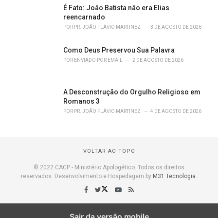
É Fato: João Batista não era Elias
reencarnado
POR
PR. JOÃO FLÁVIO MARTINEZ
3 DE AGOSTO DE 2026
Como Deus Preservou Sua Palavra
POR
ENVIADO POR EMAIL
2 DE AGOSTO DE 2026
A Desconstrução do Orgulho Religioso em
Romanos 3
POR
PR. JOÃO FLÁVIO MARTINEZ
4 DE AGOSTO DE 2026
VOLTAR AO TOPO
© 2022 CACP - Ministério Apologético. Todos os direitos
reservados. Desenvolvimento e Hospedagem by
M31 Tecnologia
.
Sair da versão mobile