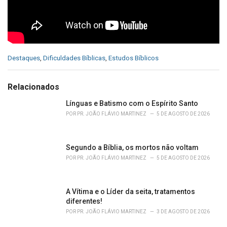
C
Destaques
,
Dificuldades Bíblicas
,
Estudos Bíblicos
a
t
e
Relacionados
g
o
Línguas e Batismo com o Espírito Santo
r
POR
PR. JOÃO FLÁVIO MARTINEZ
5 DE AGOSTO DE 2026
i
e
s
Segundo a Bíblia, os mortos não voltam
:
POR
PR. JOÃO FLÁVIO MARTINEZ
5 DE AGOSTO DE 2026
A Vítima e o Líder da seita, tratamentos
diferentes!
POR
PR. JOÃO FLÁVIO MARTINEZ
3 DE AGOSTO DE 2026