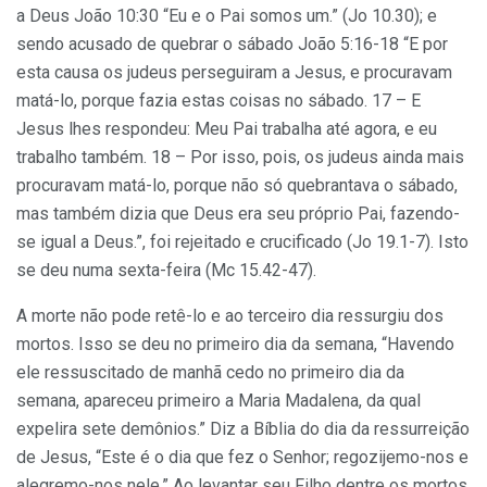
a Deus João 10:30 “Eu e o Pai somos um.” (Jo 10.30); e
sendo acusado de quebrar o sábado João 5:16-18 “E por
esta causa os judeus perseguiram a Jesus, e procuravam
matá-lo, porque fazia estas coisas no sábado. 17 – E
Jesus lhes respondeu: Meu Pai trabalha até agora, e eu
trabalho também. 18 – Por isso, pois, os judeus ainda mais
procuravam matá-lo, porque não só quebrantava o sábado,
mas também dizia que Deus era seu próprio Pai, fazendo-
se igual a Deus.”, foi rejeitado e crucificado (Jo 19.1-7). Isto
se deu numa sexta-feira (Mc 15.42-47).
A morte não pode retê-lo e ao terceiro dia ressurgiu dos
mortos. Isso se deu no primeiro dia da semana, “Havendo
ele ressuscitado de manhã cedo no primeiro dia da
semana, apareceu primeiro a Maria Madalena, da qual
expelira sete demônios.” Diz a Bíblia do dia da ressurreição
de Jesus, “Este é o dia que fez o Senhor; regozijemo-nos e
alegremo-nos nele.” Ao levantar seu Filho dentre os mortos,