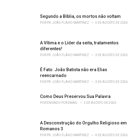
e
s
:
Segundo a Bíblia, os mortos não voltam
POR
PR. JOÃO FLÁVIO MARTINEZ
5 DE AGOSTO DE 2026
A Vítima e o Líder da seita, tratamentos
diferentes!
POR
PR. JOÃO FLÁVIO MARTINEZ
3 DE AGOSTO DE 2026
É Fato: João Batista não era Elias
reencarnado
POR
PR. JOÃO FLÁVIO MARTINEZ
3 DE AGOSTO DE 2026
Como Deus Preservou Sua Palavra
POR
ENVIADO POR EMAIL
2 DE AGOSTO DE 2026
A Desconstrução do Orgulho Religioso em
Romanos 3
POR
PR. JOÃO FLÁVIO MARTINEZ
4 DE AGOSTO DE 2026