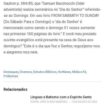
Sautron p. 384/85, que “Samuel Bacchiocchi (líder
adventista) realiza seminários no ‘Dia do Senhor” referindo-
se ao Domingo. Em seu livro FROM SABBATH TO SUNDAY
(Do Sábado Para o Domingo) o ‘dia do Senhor’ é
mencionado como sendo o domingo 51 vezes somente
nas primeiras 160 páginas do livro.” E você meu prezado
ouvinte evangélico está presente na casa de Deus aos
domingos? “Este é o dia que fez o Senhor, regozijemo-nos
e alegremo-nos nele.
C
Destaques
,
Diversos
,
Estudos Bíblicos
,
HotNews
,
Mídia e Fé
,
a
Polêmicas
t
e
g
Relacionados
o
r
Línguas e Batismo com o Espírito Santo
i
POR
PR. JOÃO FLÁVIO MARTINEZ
5 DE AGOSTO DE 2026