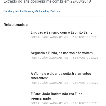
Extraído do site gospelprime.com.br em 22/08/2018
C
Destaques
,
HotNews
,
Mídia e Fé
,
Política
a
t
e
Relacionados
g
o
Línguas e Batismo com o Espírito Santo
r
POR
PR. JOÃO FLÁVIO MARTINEZ
5 DE AGOSTO DE 2026
i
e
s
Segundo a Bíblia, os mortos não voltam
:
POR
PR. JOÃO FLÁVIO MARTINEZ
5 DE AGOSTO DE 2026
A Vítima e o Líder da seita, tratamentos
diferentes!
POR
PR. JOÃO FLÁVIO MARTINEZ
3 DE AGOSTO DE 2026
É Fato: João Batista não era Elias
reencarnado
POR
PR. JOÃO FLÁVIO MARTINEZ
3 DE AGOSTO DE 2026