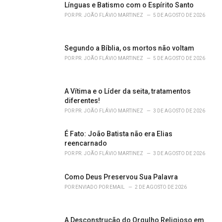
o
Línguas e Batismo com o Espírito Santo
r
POR
PR. JOÃO FLÁVIO MARTINEZ
5 DE AGOSTO DE 2026
i
e
s
Segundo a Bíblia, os mortos não voltam
:
POR
PR. JOÃO FLÁVIO MARTINEZ
5 DE AGOSTO DE 2026
A Vítima e o Líder da seita, tratamentos
diferentes!
POR
PR. JOÃO FLÁVIO MARTINEZ
3 DE AGOSTO DE 2026
É Fato: João Batista não era Elias
reencarnado
POR
PR. JOÃO FLÁVIO MARTINEZ
3 DE AGOSTO DE 2026
Como Deus Preservou Sua Palavra
POR
ENVIADO POR EMAIL
2 DE AGOSTO DE 2026
A Desconstrução do Orgulho Religioso em