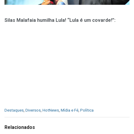
Silas Malafaia humilha Lula! “Lula é um covarde!”:
C
Destaques
,
Diversos
,
HotNews
,
Mídia e Fé
,
Política
a
t
e
Relacionados
g