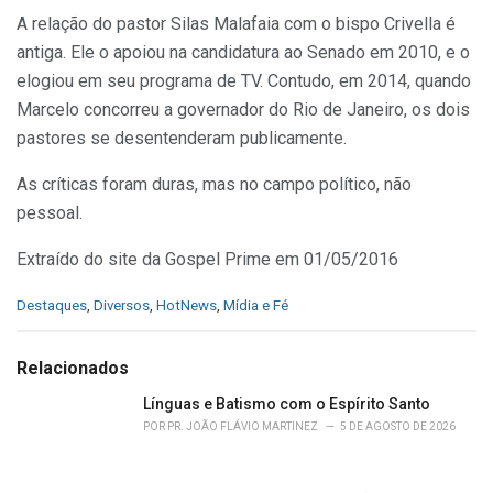
A relação do pastor Silas Malafaia com o bispo Crivella é
antiga. Ele o apoiou na candidatura ao Senado em 2010, e o
elogiou em seu programa de TV. Contudo, em 2014, quando
Marcelo concorreu a governador do Rio de Janeiro, os dois
pastores se desentenderam publicamente.
As críticas foram duras, mas no campo político, não
pessoal.
Extraído do site da Gospel Prime em 01/05/2016
C
Destaques
,
Diversos
,
HotNews
,
Mídia e Fé
a
t
e
Relacionados
g
o
Línguas e Batismo com o Espírito Santo
r
POR
PR. JOÃO FLÁVIO MARTINEZ
5 DE AGOSTO DE 2026
i
e
s