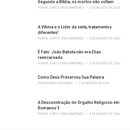
Segundo a Bíblia, os mortos não voltam
:
POR
PR. JOÃO FLÁVIO MARTINEZ
5 DE AGOSTO DE 2026
A Vítima e o Líder da seita, tratamentos
diferentes!
POR
PR. JOÃO FLÁVIO MARTINEZ
3 DE AGOSTO DE 2026
É Fato: João Batista não era Elias
reencarnado
POR
PR. JOÃO FLÁVIO MARTINEZ
3 DE AGOSTO DE 2026
Como Deus Preservou Sua Palavra
POR
ENVIADO POR EMAIL
2 DE AGOSTO DE 2026
A Desconstrução do Orgulho Religioso em
Romanos 3
POR
PR. JOÃO FLÁVIO MARTINEZ
4 DE AGOSTO DE 2026