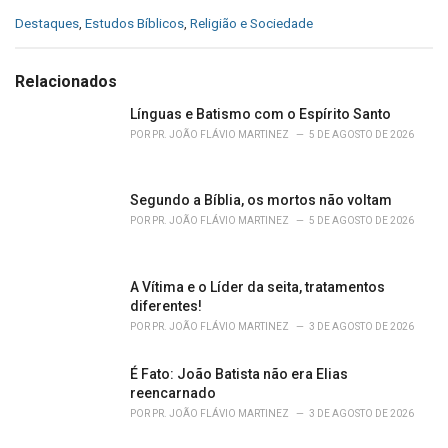
C
Destaques
,
Estudos Bíblicos
,
Religião e Sociedade
a
t
e
Relacionados
g
o
Línguas e Batismo com o Espírito Santo
r
POR
PR. JOÃO FLÁVIO MARTINEZ
5 DE AGOSTO DE 2026
i
e
s
Segundo a Bíblia, os mortos não voltam
:
POR
PR. JOÃO FLÁVIO MARTINEZ
5 DE AGOSTO DE 2026
A Vítima e o Líder da seita, tratamentos
diferentes!
POR
PR. JOÃO FLÁVIO MARTINEZ
3 DE AGOSTO DE 2026
É Fato: João Batista não era Elias
reencarnado
POR
PR. JOÃO FLÁVIO MARTINEZ
3 DE AGOSTO DE 2026