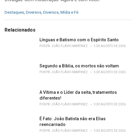
C
Destaques
,
Diversos
,
Diversos
,
Mídia e Fé
a
t
e
Relacionados
g
o
Línguas e Batismo com o Espírito Santo
r
POR
PR. JOÃO FLÁVIO MARTINEZ
5 DE AGOSTO DE 2026
i
e
s
Segundo a Bíblia, os mortos não voltam
:
POR
PR. JOÃO FLÁVIO MARTINEZ
5 DE AGOSTO DE 2026
A Vítima e o Líder da seita, tratamentos
diferentes!
POR
PR. JOÃO FLÁVIO MARTINEZ
3 DE AGOSTO DE 2026
É Fato: João Batista não era Elias
reencarnado
POR
PR. JOÃO FLÁVIO MARTINEZ
3 DE AGOSTO DE 2026