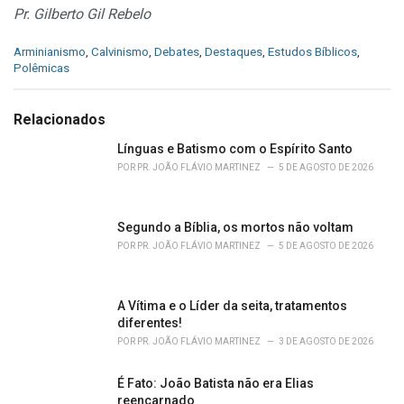
Pr. Gilberto Gil Rebelo
C
Arminianismo
,
Calvinismo
,
Debates
,
Destaques
,
Estudos Bíblicos
,
a
Polêmicas
t
e
g
Relacionados
o
r
Línguas e Batismo com o Espírito Santo
i
POR
PR. JOÃO FLÁVIO MARTINEZ
5 DE AGOSTO DE 2026
e
s
:
Segundo a Bíblia, os mortos não voltam
POR
PR. JOÃO FLÁVIO MARTINEZ
5 DE AGOSTO DE 2026
A Vítima e o Líder da seita, tratamentos
diferentes!
POR
PR. JOÃO FLÁVIO MARTINEZ
3 DE AGOSTO DE 2026
É Fato: João Batista não era Elias
reencarnado