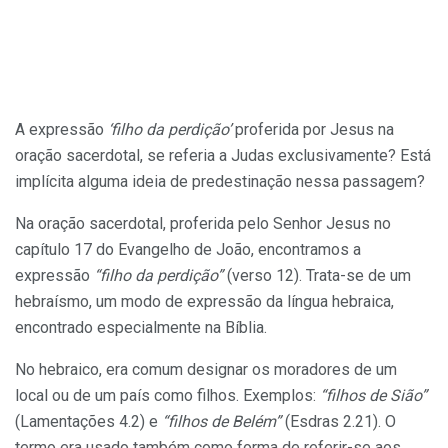
A expressão
‘filho da perdição’
proferida por Jesus na
oração sacerdotal, se referia a Judas exclusivamente? Está
implícita alguma ideia de predestinação nessa passagem?
Na oração sacerdotal, proferida pelo Senhor Jesus no
capítulo 17 do Evangelho de João, encontramos a
expressão
“filho da perdição”
(verso 12). Trata-se de um
hebraísmo, um modo de expressão da língua hebraica,
encontrado especialmente na Bíblia.
No hebraico, era comum designar os moradores de um
local ou de um país como filhos. Exemplos:
“filhos de Sião”
(Lamentações 4.2) e
“filhos de Belém”
(Esdras 2.21). O
termo era usado também como forma de referir-se aos