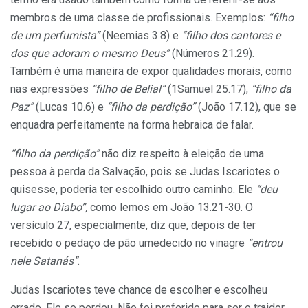
membros de uma classe de profissionais. Exemplos:
“filho
de um perfumista”
(Neemias 3.8) e
“filho dos cantores e
dos que adoram o mesmo Deus”
(Números 21.29).
Também é uma maneira de expor qualidades morais, como
nas expressões
“filho de Belial”
(1Samuel 25.17),
“filho da
Paz”
(Lucas 10.6) e
“filho da perdição”
(João 17.12), que se
enquadra perfeitamente na forma hebraica de falar.
“filho da perdição”
não diz respeito à eleição de uma
pessoa à perda da Salvação, pois se Judas Iscariotes o
quisesse, poderia ter escolhido outro caminho. Ele
“deu
lugar ao Diabo”,
como lemos em João 13.21-30. O
versículo 27, especialmente, diz que, depois de ter
recebido o pedaço de pão umedecido no vinagre
“entrou
nele Satanás”
.
Judas Iscariotes teve chance de escolher e escolheu
errado. Ele se perdeu. Não foi preferido para ser o traidor.