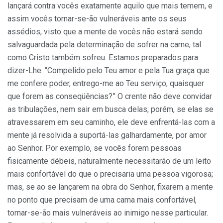
lançará contra vocês exatamente aquilo que mais temem, e
assim vocês tornar-se-ão vulneráveis ante os seus
assédios, visto que a mente de vocês não estará sendo
salvaguardada pela determinação de sofrer na carne, tal
como Cristo também sofreu. Estamos pre­parados para
dizer-Lhe: “Compelido pelo Teu amor e pela Tua graça que
me confere poder, entrego-me ao Teu serviço, quaisquer
que forem as conseqüências?” O crente não deve convidar
as tribulações, nem sair em busca delas; porém, se elas se
atravessarem em seu caminho, ele deve enfrentá-las com a
mente já resol­vida a suportá-las galhardamente, por amor
ao Senhor. Por exemplo, se vocês forem pessoas
fisicamente débeis, naturalmente necessitarão de um leito
mais confortável do que o precisaria uma pessoa vigorosa;
mas, se ao se lançarem na obra do Senhor, fixarem a mente
no ponto que precisam de uma cama mais confortável,
tornar-se-ão mais vulneráveis ao inimigo nesse particular.