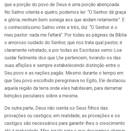
que a porção do povo de Deus é uma porção abençoada.
No Salmo oitenta e quatro, podemos ler: “O Senhor dá graça
e glória; nenhum bem sonega aos que andam retamente”. E
o conhecidíssimo Salmo vinte e três, diz: “O Senhor é o
meu pastor: nada me faltará”. Por todas as páginas da Bíblia
o amoroso cuidado do Senhor, que nos trata qual pastor, é
clara­mente retratado, e por todas as Escrituras vemo-Loa
cuidar fielmente dos que Lhe pertencem, livrando-os das
suas aflições e sempre estabelecendo distinção entre o
Seu povo e as nações pagãs. Mesmo durante o tempo em
que Seu povo escolhido peregrinava no Egito, Ele destacou
aquela região da terra onde eles habitavam, para derramar
bênçãos peculiares sobre a mesma.
De outra parte, Deus não isenta os Seus filhos das
provações ou castigos; em realidade, as provações e os
castigos são necessários para garantir-lhes o cresci­mento
até à maturidade. Mas aquilo para o que dese­jamos chamar