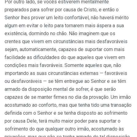
Por outro lado, se vocês estiverem mentalmente
preparados para sofrer por causa de Cristo, e então o
Senhor lhes prover um leito confortável, não haverá mérito
algum em evitar o leito para tornarem mais áspera a sua
exis­tência, dormindo no chão. Não imaginem que os
crentes que vivem em circunstâncias mais desfavoráveis
sejam, automaticamente, capazes de suportar com mais
facilidade as dificuldades do que aqueles que vivem em
condições mais favoráveis. Somente aqueles que, não
importando as suas circunstâncias externas — favo­ráveis
ou desfavoráveis — se têm entregue ao Senhor e se têm
armado da disposição mental de sofrer, é que serão
capazes de se manter firmes no dia da pro­vação. Um irmão
acostumado ao conforto, mas que tenha tido uma transação
definida com o Senhor e se tenha disposto ao sofrimento
por causa Dele, terá muito maior poder para suportar o
sofrimento do que qualquer outro irmão, acostumado às
privações, mas que não se tenha armado de tal disposição.