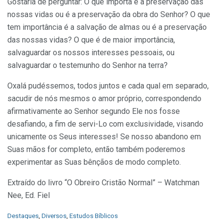
Gostaria de perguntar: O que importa é a preser­vação das
nossas vidas ou é a preservação da obra do Senhor? O que
tem importância é a salvação de almas ou é a preservação
das nossas vidas? O que é de maior importância,
salvaguardar os nossos interesses pessoais, ou
salvaguardar o testemunho do Senhor na terra?
Oxalá pudéssemos, todos juntos e cada qual em separado,
sacudir de nós mesmos o amor próprio, cor­respondendo
afirmativamente ao Senhor segundo Ele nos fosse
desafiando, a fim de servi-Lo com exclusivi­dade, visando
unicamente os Seus interesses! Se nosso abandono em
Suas mãos for completo, então também poderemos
experimentar as Suas bênçãos de modo com­pleto.
Extraído do livro “O Obreiro Cristão Normal” – Watchman
Nee, Ed. Fiel
C
Destaques
,
Diversos
,
Estudos Bíblicos