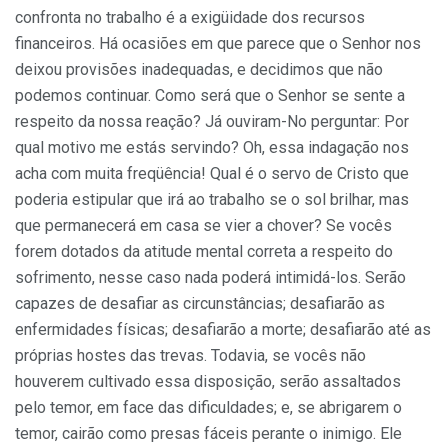
confronta no trabalho é a exigüidade dos recursos
financeiros. Há ocasiões em que parece que o Senhor nos
deixou provisões inadequadas, e decidimos que não
podemos continuar. Como será que o Senhor se sente a
respeito da nossa reação? Já ouviram-No perguntar: Por
qual motivo me estás servindo? Oh, essa inda­gação nos
acha com muita freqüência! Qual é o servo de Cristo que
poderia estipular que irá ao trabalho se o sol brilhar, mas
que permanecerá em casa se vier a chover? Se vocês
forem dotados da atitude mental correta a respeito do
sofrimento, nesse caso nada poderá intimidá-los. Serão
capazes de desafiar as circunstâncias; desafiarão as
enfermidades físicas; desafiarão a morte; desafiarão até as
próprias hostes das trevas. Todavia, se vocês não
houverem cultivado essa disposição, serão assaltados
pelo temor, em face das dificuldades; e, se abrigarem o
temor, cairão como presas fáceis perante o inimigo. Ele