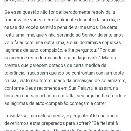
Se essa questão não for deliberadamente resolvida, a
fraqueza de vocês será fatalmente descoberta um dia, e
nesse dia vocês sentirão pena de si mesmos. De certa
feita, uma irmã, que vinha servindo ao Senhor durante anos,
veio falar com uma outra irmã, a qual derramava copiosas
lágrimas de auto-compaixão, e lhe perguntou: “Por qual
razão você está derramando essas lágrimas? ” Muitos
crentes que parecem dotados de certa medida de
tolerância, fracassam quando se confrontam com um teste
crucial, visto não terem usado da precaução de se armarem,
conforme Deus recomenda em Sua Palavra, e assim, na
hora em que são achados em falta, seu orgulho fica ferido e
as lágrimas de auto-compaixão começam a correr.
Levanta-se, mui naturalmente, a pergunta: Até que ponto
deveríamos estar preparados para sofrer? “Sê fiel até à
morte”, responde-nos a Palavra de Deus (ver Apocalipse