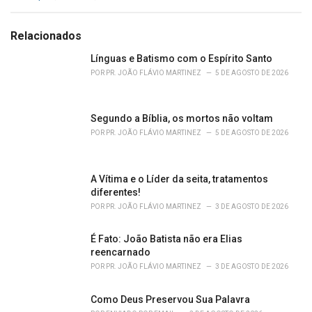
a
t
e
Relacionados
g
o
Línguas e Batismo com o Espírito Santo
r
POR
PR. JOÃO FLÁVIO MARTINEZ
5 DE AGOSTO DE 2026
i
e
s
Segundo a Bíblia, os mortos não voltam
:
POR
PR. JOÃO FLÁVIO MARTINEZ
5 DE AGOSTO DE 2026
A Vítima e o Líder da seita, tratamentos
diferentes!
POR
PR. JOÃO FLÁVIO MARTINEZ
3 DE AGOSTO DE 2026
É Fato: João Batista não era Elias
reencarnado
POR
PR. JOÃO FLÁVIO MARTINEZ
3 DE AGOSTO DE 2026
Como Deus Preservou Sua Palavra