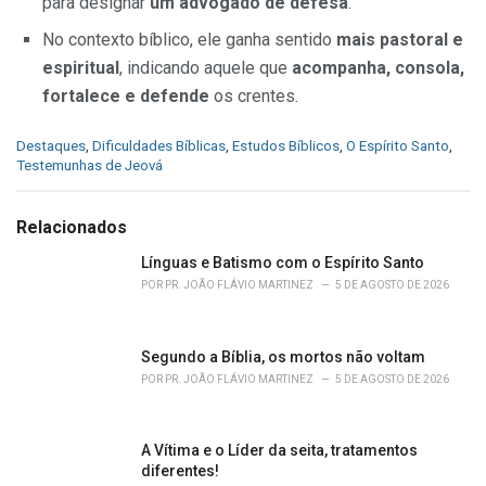
para designar
um advogado de defesa
.
No contexto bíblico, ele ganha sentido
mais pastoral e
espiritual
, indicando aquele que
acompanha, consola,
fortalece e defende
os crentes.
C
Destaques
,
Dificuldades Bíblicas
,
Estudos Bíblicos
,
O Espírito Santo
,
a
Testemunhas de Jeová
t
e
g
Relacionados
o
r
Línguas e Batismo com o Espírito Santo
i
POR
PR. JOÃO FLÁVIO MARTINEZ
5 DE AGOSTO DE 2026
e
s
:
Segundo a Bíblia, os mortos não voltam
POR
PR. JOÃO FLÁVIO MARTINEZ
5 DE AGOSTO DE 2026
A Vítima e o Líder da seita, tratamentos
diferentes!