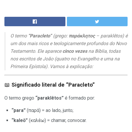
O termo
“Paracleto”
(grego:
παράκλητος
–
paraklêtos
) é
um dos mais ricos e teologicamente profundos do Novo
Testamento. Ele aparece
cinco vezes
na Bíblia, todas
nos escritos de João (quatro no Evangelho e uma na
Primeira Epístola). Vamos à explicação:
📖
Significado literal de “Paracleto”
O termo grego
“paraklêtos”
é formado por:
“para”
(παρά) = ao lado, junto;
“kaleō”
(καλέω) = chamar, convocar.