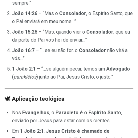
sempre.”
João 14:26
– “Mas o
Consolador
, o Espírito Santo, que
o Pai enviará em meu nome…”
João 15:26
– “Mas, quando vier o
Consolador
, que eu
da parte do Pai vos hei de enviar…”
João 16:7
– “…se eu não for, o
Consolador
não virá a
vós…”
1 João 2:1
– “…se alguém pecar, temos um
Advogado
(
paraklêtos
) junto ao Pai, Jesus Cristo, o justo.”
🕊️
Aplicação teológica
Nos
Evangelhos
, o
Paracleto é o Espírito Santo
,
enviado por Jesus para estar com os crentes.
Em
1 João 2:1
,
Jesus Cristo é chamado de