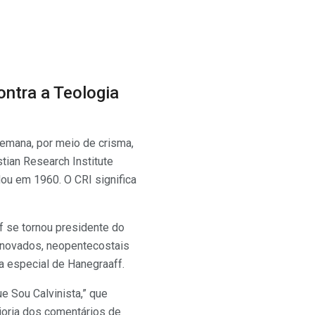
ontra a Teologia
emana, por meio de crisma,
tian Research Institute
dou em 1960. O CRI significa
f se tornou presidente do
renovados, neopentecostais
a especial de Hanegraaff.
ue Sou Calvinista,” que
aioria dos comentários de