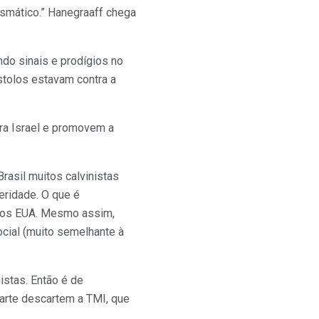
ismático.” Hanegraaff chega
ndo sinais e prodígios no
stolos estavam contra a
tra Israel e promovem a
Brasil muitos calvinistas
eridade. O que é
e nos EUA. Mesmo assim,
ocial (muito semelhante à
istas. Então é de
arte descartem a TMI, que