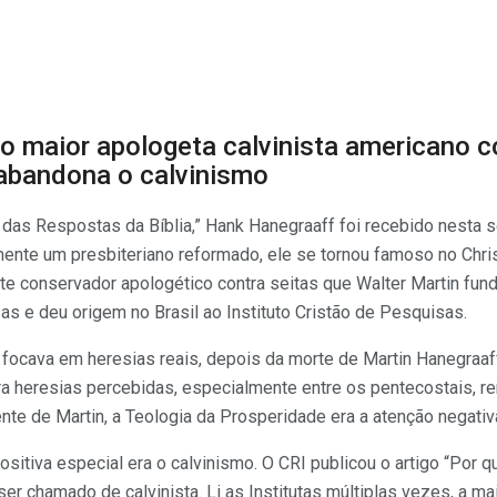
o maior apologeta calvinista americano c
abandona o calvinismo
s Respostas da Bíblia,” Hank Hanegraaff foi recebido nesta s
lmente um presbiteriano reformado, ele se tornou famoso no Chris
ante conservador apologético contra seitas que Walter Martin fun
sas e deu origem no Brasil ao Instituto Cristão de Pesquisas.
 focava em heresias reais, depois da morte de Martin Hanegraaf
ra heresias percebidas, especialmente entre os pentecostais, 
nte de Martin, a Teologia da Prosperidade era a atenção negativ
sitiva especial era o calvinismo. O CRI publicou o artigo “Por q
er chamado de calvinista. Li as Institutas múltiplas vezes, a m