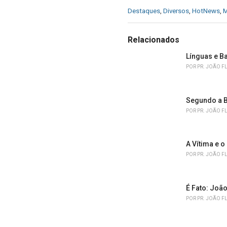
C
Destaques
,
Diversos
,
HotNews
,
M
a
t
e
Relacionados
g
o
Línguas e B
r
POR
PR. JOÃO F
i
e
s
Segundo a B
:
POR
PR. JOÃO F
A Vítima e o
POR
PR. JOÃO F
É Fato: João
POR
PR. JOÃO F