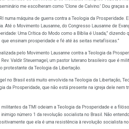
seminário me escolheram como ‘Clone de Calvino.’ Dou graças a 
I numa máquina de guerra contra a Teologia da Prosperidade. E
ogia. Até o Movimento Lausanne, do Congresso Lausanne de Evang
peridade: Uma Crítica do Modo como a Bíblia é Usada,” dizendo 
 que ensinam prosperidade e fé até às seitas metafísicas.”
realizada pelo Movimento Lausanne contra a Teologia da Prosper
 Rev. Valdir Steuernagel, um pastor luterano brasileiro que é mi
ão protestante da Teologia da Libertação.
l no Brasil está muito envolvida na Teologia da Libertação, Te
ia da Prosperidade, que não está presente na igreja dele nem t
s militantes da TMI odeiam a Teologia da Prosperidade e a filós
 inimigo número 1 da revolução socialista no Brasil. Não entend
itivamente que ela é uma resistência à revolução socialista no 