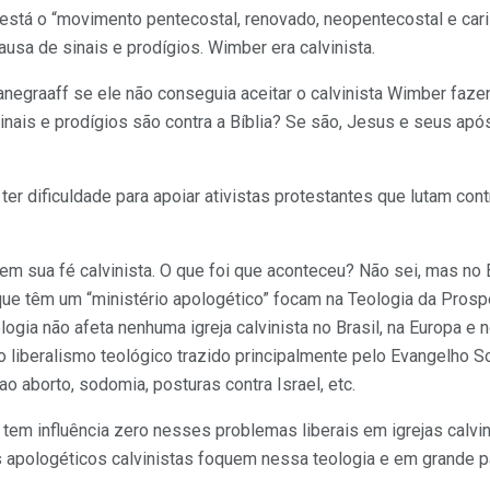
 está o “movimento pentecostal, renovado, neopentecostal e car
ausa de sinais e prodígios. Wimber era calvinista.
Hanegraaff se ele não conseguia aceitar o calvinista Wimber faze
nais e prodígios são contra a Bíblia? Se são, Jesus e seus apó
er dificuldade para apoiar ativistas protestantes que lutam con
 em sua fé calvinista. O que foi que aconteceu? Não sei, mas no 
ue têm um “ministério apologético” focam na Teologia da Prosp
logia não afeta nenhuma igreja calvinista no Brasil, na Europa 
o liberalismo teológico trazido principalmente pelo Evangelho S
 ao aborto, sodomia, posturas contra Israel, etc.
tem influência zero nesses problemas liberais em igrejas calvin
s apologéticos calvinistas foquem nessa teologia e em grande p