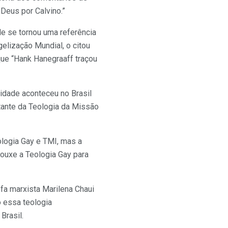
Deus por Calvino.”
le se tornou uma referência
elização Mundial, o citou
que “Hank Hanegraaff traçou
idade aconteceu no Brasil
litante da Teologia da Missão
ologia Gay e TMI, mas a
rouxe a Teologia Gay para
ofa marxista Marilena Chaui
o essa teologia
Brasil.