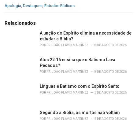
C
Apologia
,
Destaques
,
Estudos Bíblicos
a
t
e
Relacionados
g
o
A unção do Espírito elimina a necessidade de
r
estudar a Bíblia?
i
POR
PR. JOÃO FLÁVIO MARTINEZ
8 DE AGOSTO DE 2026
e
s
Atos 22.16 ensina que o Batismo Lava
:
Pecados?
POR
PR. JOÃO FLÁVIO MARTINEZ
8 DE AGOSTO DE 2026
Línguas e Batismo com o Espírito Santo
POR
PR. JOÃO FLÁVIO MARTINEZ
5 DE AGOSTO DE 2026
Segundo a Bíblia, os mortos não voltam
POR
PR. JOÃO FLÁVIO MARTINEZ
5 DE AGOSTO DE 2026