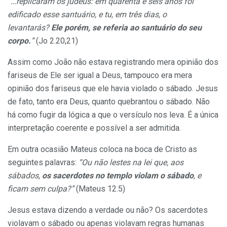
“…replicaram os judeus: em quarenta e seis anos foi
edificado esse santuário, e tu, em três dias, o
levantarás?
Ele porém, se referia ao santuário do seu
corpo.
”
(Jo 2.20,21)
Assim como João não estava registrando mera opinião dos
fariseus de Ele ser igual a Deus, tampouco era mera
opinião dos fariseus que ele havia violado o sábado. Jesus
de fato, tanto era Deus, quanto quebrantou o sábado. Não
há como fugir da lógica a que o versículo nos leva. É a única
interpretação coerente e possível a ser admitida.
Em outra ocasião Mateus coloca na boca de Cristo as
seguintes palavras:
“Ou não lestes na lei que, aos
sábados,
os sacerdotes no templo violam o sábado
, e
ficam sem culpa?”
(Mateus 12.5)
Jesus estava dizendo a verdade ou não? Os sacerdotes
violavam o sábado ou apenas violavam regras humanas