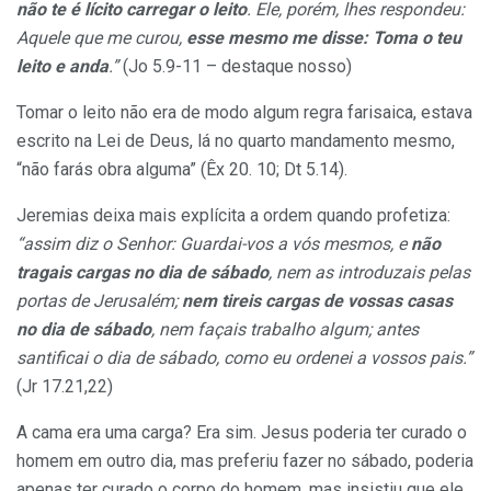
não te é lícito carregar o leito
. Ele, porém, lhes respondeu:
Aquele que me curou,
esse mesmo me disse: Toma o teu
leito e anda
.”
(Jo 5.9-11 – destaque nosso)
Tomar o leito não era de modo algum regra farisaica, estava
escrito na Lei de Deus, lá no quarto mandamento mesmo,
“não farás obra alguma” (Êx 20. 10; Dt 5.14).
Jeremias deixa mais explícita a ordem quando profetiza:
“assim diz o Senhor: Guardai-vos a vós mesmos, e
não
tragais cargas no dia de sábado
, nem as introduzais pelas
portas de Jerusalém;
nem tireis cargas de vossas casas
no dia de sábado
, nem façais trabalho algum; antes
santificai o dia de sábado, como eu ordenei a vossos pais.”
(Jr 17.21,22)
A cama era uma carga? Era sim. Jesus poderia ter curado o
homem em outro dia, mas preferiu fazer no sábado, poderia
apenas ter curado o corpo do homem, mas insistiu que ele