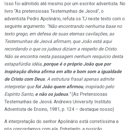
Isso foi admitido até mesmo por um escritor adventista. No
livro “As pretensiosas Testemunhas de Jeová”, o
adventista Pedro Apolinário, refuta os TJ neste texto com o
seguinte argumento:
“Não encontrando nenhuma base no
texto grego, em defesa de suas eternas cavilações, as
Testemunhas de Jeová afirmam, que João está aqui
recordando o que os judeus diziam a respeito de Cristo.
Não se encontra nesta passagem nenhum resquício desta
estapafúrdia idéia,
porque é o próprio João que por
inspiração divina afirma em alto e bom som a igualdade
de Cristo com Deus
. A estrutura frasal apenas admite
interpretar que
foi João quem afirmou
, inspirado pelo
Espírito Santo,
e não os judeus
.”
(As Pretensiosas
Testemunhas de Jeová. Andrews University Instituto
Adventista de Ensino, 1981, p. 124 – destaque nosso)
A interpretação do senhor Apolinário está corretíssima e
nós concordamos com ela. Entretanto, a posição