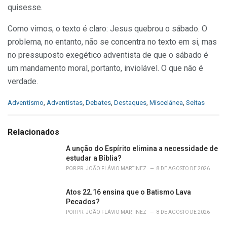
quisesse.
Como vimos, o texto é claro: Jesus quebrou o sábado. O
problema, no entanto, não se concentra no texto em si, mas
no pressuposto exegético adventista de que o sábado é
um mandamento moral, portanto, inviolável. O que não é
verdade.
C
Adventismo
,
Adventistas
,
Debates
,
Destaques
,
Miscelânea
,
Seitas
a
t
e
Relacionados
g
o
A unção do Espírito elimina a necessidade de
r
estudar a Bíblia?
i
POR
PR. JOÃO FLÁVIO MARTINEZ
8 DE AGOSTO DE 2026
e
s
Atos 22.16 ensina que o Batismo Lava
:
Pecados?
POR
PR. JOÃO FLÁVIO MARTINEZ
8 DE AGOSTO DE 2026