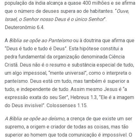
população da índia alcança a quase 400 milhões e se afirma
que o número de deuses supera ao de habitantes. “
Ouve,
Israel, o Senhor nosso Deus é o único Senhor
”.
Deuteronômio 6.4.
A
Bíblia se opõe ao Panteísmo
ou à doutrina que afirma que
“Deus é tudo e tudo é Deus”. Esta hipó­tese constitui a
pedra fundamental da organização de­nominada Ciência
Cristã. Deus não é o resumo e subs­tância especial de tudo,
um algo impessoal, “mente universal”, como o interpreta o
panteísmo. Deus está cm tudo, mas também é superior a
tudo, e indepen­dente de tudo. Assim mesmo Jesus é “a
expressão exa­ta do seu Ser”, Hebreus 1.3, “Ele é a imagem
do Deus invisível”. Colossenses 1.15.
A Bíblia se opõe ao deísmo,
a crença de que existe um ser
supremo, a origem e criador de todas as coisas, mas tão
superior ao homem que toda comunicação é impossível. O