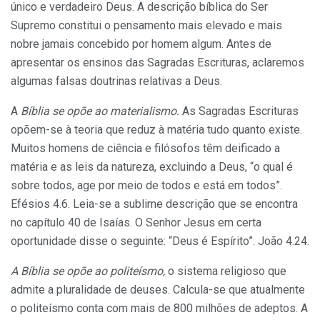
único e verdadeiro Deus. A descrição bíblica do Ser
Supremo constitui o pensa­mento mais elevado e mais
nobre jamais concebido por homem algum. Antes de
apresentar os ensinos das Sagradas Escrituras, aclaremos
algumas falsas doutri­nas relativas a Deus.
A
Bíblia se opõe ao materialismo.
As Sagradas Escrituras
opõem-se à teoria que reduz à matéria tudo quanto existe.
Muitos homens de ciência e filósofos têm deificado a
matéria e as leis da natureza, excluindo a Deus, “o qual é
sobre todos, age por meio de todos e está em todos”.
Efésios 4.6. Leia-se a sublime descri­ção que se encontra
no capítulo 40 de Isaías. O Senhor Jesus em certa
oportunidade disse o seguinte: “Deus é Espírito”. João 4.24.
A Bíblia se opõe ao politeísmo,
o sistema reli­gioso que
admite a pluralidade de deuses. Calcula-se que atualmente
o politeísmo conta com mais de 800 milhões de adeptos. A