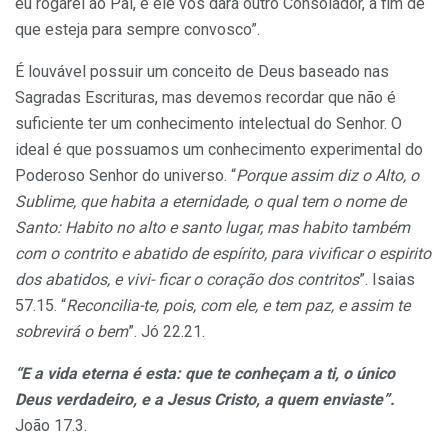
eu rogarei ao Pai, e ele vos dará outro Consolador, a fim de
que esteja para sempre convosco”.
É louvável possuir um conceito de Deus baseado nas
Sagradas Escrituras, mas devemos recordar que não é
suficiente ter um conhecimento intelectual do Se­nhor. O
ideal é que possuamos um conhecimento experimental do
Poderoso Senhor do universo. “
Porque assim diz o Alto, o
Sublime, que habita a eternidade, o qual tem o nome de
Santo: Habito no alto e santo lugar, mas habito também
com o contrito e abatido de espírito, para vivificar o espirito
dos abatidos, e vivi- ficar o coração dos contritos
”. Isaias
57.15. “
Recon­cilia-te, pois, com ele, e tem paz, e assim te
sobrevirá o bem
”. Jó 22.21.
“E a vida eterna é esta: que te conheçam a ti, o único
Deus verdadeiro, e a Jesus Cristo, a quem en­viaste”.
João 17.3.