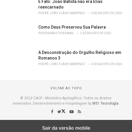
É Fato: João Batista não era Elias
reencarnado
POR
PR. JOÃO FLÁVIO MARTINEZ
3 DE AGOSTO DE 2026
Como Deus Preservou Sua Palavra
POR
ENVIADO POR EMAIL
2 DE AGOSTO DE 2026
A Desconstrução do Orgulho Religioso em
Romanos 3
POR
PR. JOÃO FLÁVIO MARTINEZ
4 DE AGOSTO DE 2026
VOLTAR AO TOPO
© 2022 CACP - Ministério Apologético. Todos os direitos
reservados. Desenvolvimento e Hospedagem by
M31 Tecnologia
.
Sair da versão mobile