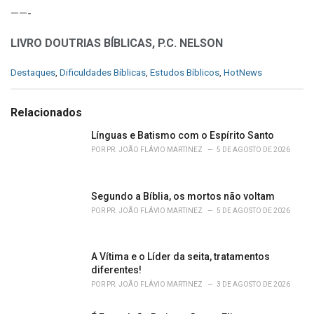
——-
LIVRO DOUTRIAS BÍBLICAS, P.C. NELSON
C
Destaques
,
Dificuldades Bíblicas
,
Estudos Bíblicos
,
HotNews
a
t
e
Relacionados
g
o
Línguas e Batismo com o Espírito Santo
r
POR
PR. JOÃO FLÁVIO MARTINEZ
5 DE AGOSTO DE 2026
i
e
s
Segundo a Bíblia, os mortos não voltam
:
POR
PR. JOÃO FLÁVIO MARTINEZ
5 DE AGOSTO DE 2026
A Vítima e o Líder da seita, tratamentos
diferentes!
POR
PR. JOÃO FLÁVIO MARTINEZ
3 DE AGOSTO DE 2026