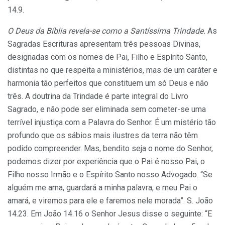
14.9.
O Deus da Bíblia revela-se como a Santíssima Trindade.
As
Sagradas Escrituras apresentam três pes­soas Divinas,
designadas com os nomes de Pai, Filho e Espírito Santo,
distintas no que respeita a ministérios, mas de um caráter e
harmonia tão perfeitos que cons­tituem um só Deus e não
três. A doutrina da Trinda­de é parte integral do Livro
Sagrado, e não pode ser eliminada sem cometer-se uma
terrível injustiça com a Palavra do Senhor. É um mistério tão
profundo que os sábios mais ilustres da terra não têm
podido com­preender. Mas, bendito seja o nome do Senhor,
podemos dizer por experiência que o Pai é nosso Pai, o
Filho nosso Irmão e o Espírito Santo nosso Advogado. “Se
alguém me ama, guardará a minha palavra, e meu Pai o
amará, e viremos para ele e faremos nele morada”. S. João
14.23. Em João 14.16 o Senhor Jesus disse o seguinte: “E