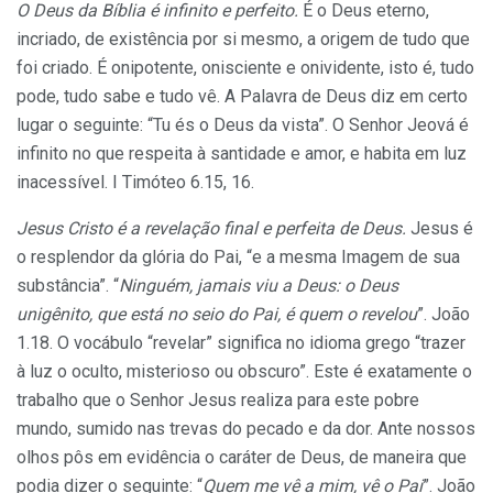
O Deus da Bíblia é infinito e perfeito.
É o Deus eterno,
incriado, de existência por si mesmo, a origem de tudo que
foi criado. É onipotente, onisciente e onividente, isto é, tudo
pode, tudo sabe e tudo vê. A Pa­lavra de Deus diz em certo
lugar o seguinte: “Tu és o Deus da vista”. O Senhor Jeová é
infinito no que res­peita à santidade e amor, e habita em luz
inacessível. I Timóteo 6.15, 16.
Jesus Cristo é a revelação final e perfeita de Deus.
Jesus é
o resplendor da glória do Pai, “e a mesma Imagem de sua
substância”. “
Ninguém, jamais viu a Deus: o Deus
unigênito, que está no seio do Pai, é quem o revelou
”. João
1.18. O vocábulo “revelar” significa no idioma grego “trazer
à luz o oculto, misterioso ou obscuro”. Este é exatamente o
trabalho que o Senhor Jesus realiza para este pobre
mundo, sumido nas trevas do pecado e da dor. Ante nossos
olhos pôs em evidência o caráter de Deus, de maneira que
podia dizer o se­guinte: “
Quem me vê a mim, vê o Pai
”. João